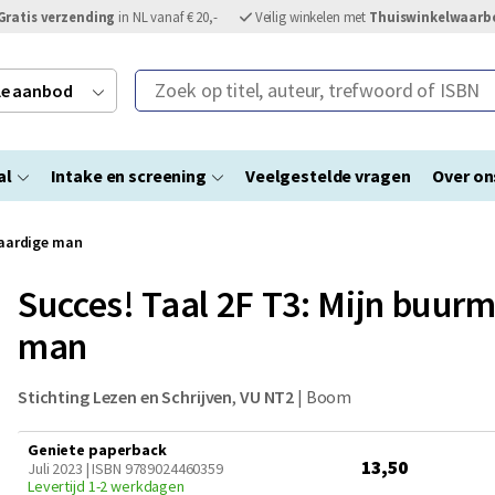
Gratis verzending
in NL vanaf € 20,-
Veilig winkelen met
Thuiswinkelwaarb
Zoek op titel, auteur, trefwoord of ISBN
ele aanbod
al
Intake en screening
Veelgestelde vragen
Over on
 aardige man
Succes! Taal 2F T3: Mijn buur
man
Stichting Lezen en Schrijven
,
VU NT2
|
Boom
Geniete paperback
13,50
Juli 2023 | ISBN 9789024460359
Levertijd 1-2 werkdagen