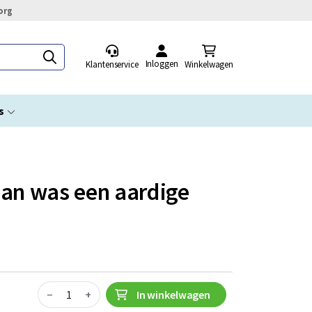
org
Inloggen
Klantenservice
Winkelwagen
s
man was een aardige
Quantity
−
+
In winkelwagen