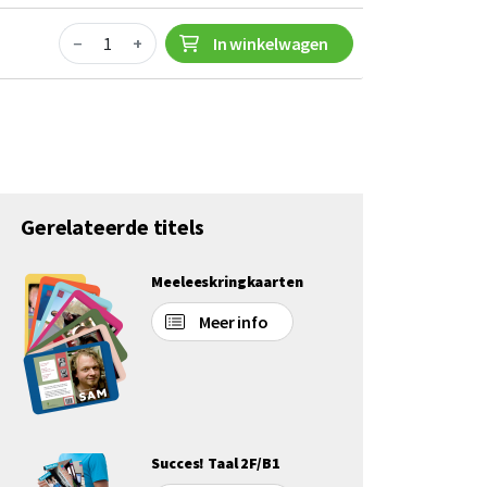
Quantity
−
+
In winkelwagen
Gerelateerde titels
Meeleeskringkaarten
Meer info
Succes! Taal 2F/B1