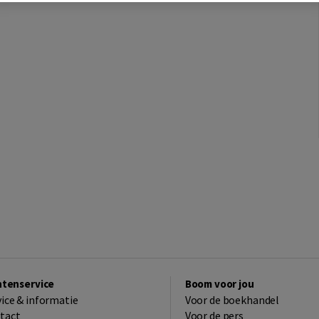
ntenservice
Boom voor jou
vice & informatie
Voor de boekhandel
tact
Voor de pers