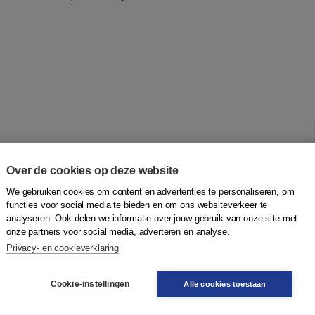
Over de cookies op deze website
ten waarmee het niveau van lezen en schrijven van
We gebruiken cookies om content en advertenties te personaliseren, om
alopdrachten Intake en Taalopdrachten Eind. Ze zijn
functies voor social media te bieden en om ons websiteverkeer te
het lees- en/of schrijfniveau van individuele deelnemers
analyseren. Ook delen we informatie over jouw gebruik van onze site met
m zoveel mogelijk aan te sluiten bij relevante situaties en
onze partners voor social media, adverteren en analyse.
hten ontwikkeld voor twee contexten: Dagelijks leven en
Privacy- en cookieverklaring
Cookie-instellingen
Alle cookies toestaan