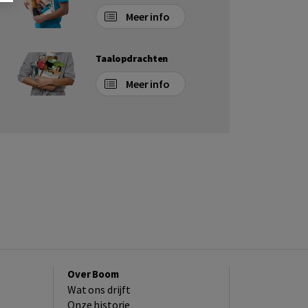
Meer info
Taalopdrachten
Meer info
Over Boom
Wat ons drijft
Onze historie