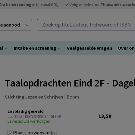
Gratis verzending
in NL vanaf € 20,-
Veilig winkelen met
Thuiswinkelwaarb
Zoek op titel, auteur, trefwoord of ISBN
ele aanbod
al
Intake en screening
Veelgestelde vragen
Over on
Taalopdrachten Eind 2F - Dagel
Stichting Lezen en Schrijven
|
Boom
Losbladig geseald
13,50
Juli 2023 | ISBN 9789024461349
Levertijd 1-2 werkdagen
Plaats op wensenlijst