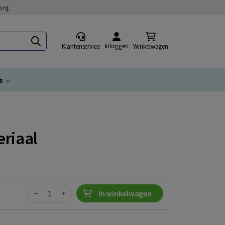
org
Inloggen
Klantenservice
Winkelwagen
s
eriaal
Quantity
−
+
In winkelwagen