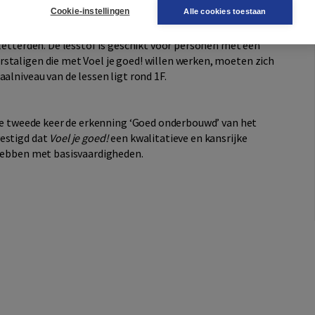
Cookie-instellingen
Alle cookies toestaan
eletterden. De lesstof is geschikt voor personen met een
staligen die met Voel je goed! willen werken, moeten zich
alniveau van de lessen ligt rond 1F.
de tweede keer de erkenning ‘Goed onderbouwd’ van het
vestigd dat
Voel je goed!
een kwalitatieve en kansrijke
 hebben met basisvaardigheden.