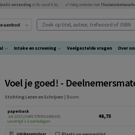
Gratis verzending
in NL vanaf € 20,-
Veilig winkelen met
Thuiswinkelwaarb
Zoek op titel, auteur, trefwoord of ISBN
ele aanbod
al
Intake en screening
Veelgestelde vragen
Over on
Voel je goed! - Deelnemersmat
Stichting Lezen en Schrijven
|
Boom
paperback
48,75
Juli 2023 | ISBN 9789024461691
Levertijd 1-2 werkdagen
Plaats op wensenlijst
Inkijkexemplaar