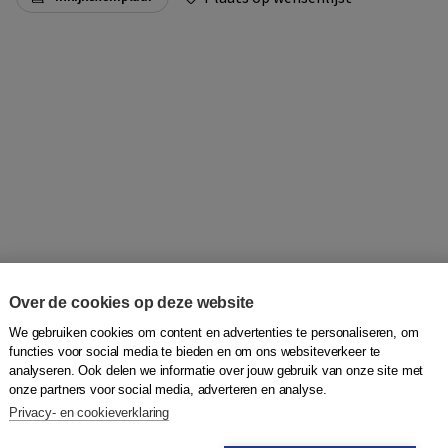
Over de cookies op deze website
We gebruiken cookies om content en advertenties te personaliseren, om
functies voor social media te bieden en om ons websiteverkeer te
erken aan een gezonder gewicht en moeite hebben met taal
analyseren. Ook delen we informatie over jouw gebruik van onze site met
Door het volgen van verschillende lessen in makkelijke
onze partners voor social media, adverteren en analyse.
g en voldoende beweging is. Ook leren zij hoe zij zelf
Privacy- en cookieverklaring
De cursus wordt gegeven door getrainde vrijwilligers. De
l tijdens de cursus. Zie voor meer info: