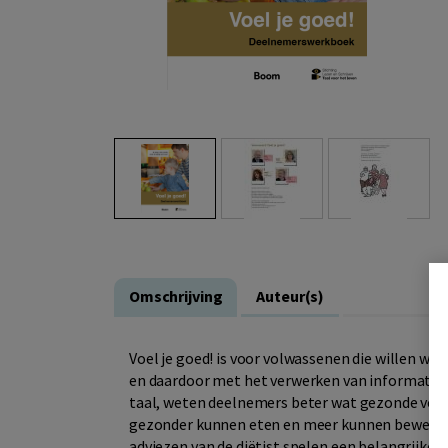
Omschrijving
Auteur(s)
Voel je goed! is voor volwassenen die willen w
en daardoor met het verwerken van informatie. 
taal, weten deelnemers beter wat gezonde voedin
gezonder kunnen eten en meer kunnen bewegen. 
adviezen van de diëtist spelen een belangrijke ro