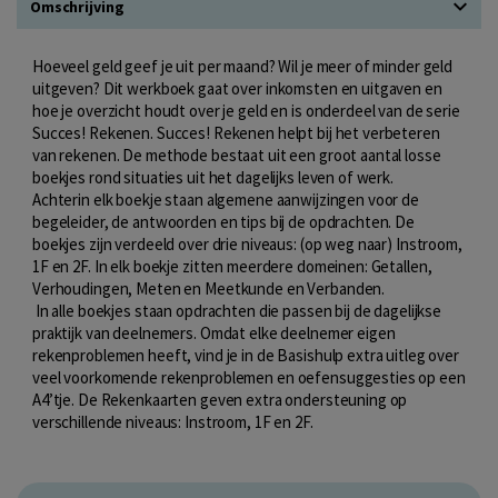
Omschrijving
Hoeveel geld geef je uit per maand? Wil je meer of minder geld
uitgeven? Dit werkboek gaat over inkomsten en uitgaven en
hoe je overzicht houdt over je geld en is onderdeel van de serie
Succes! Rekenen. Succes! Rekenen helpt bij het verbeteren
van rekenen. De methode bestaat uit een groot aantal losse
boekjes rond situaties uit het dagelijks leven of werk.
Achterin elk boekje staan algemene aanwijzingen voor de
begeleider, de antwoorden en tips bij de opdrachten. De
boekjes zijn verdeeld over drie niveaus: (op weg naar) Instroom,
1F en 2F. In elk boekje zitten meerdere domeinen: Getallen,
Verhoudingen, Meten en Meetkunde en Verbanden.
In alle boekjes staan opdrachten die passen bij de dagelijkse
praktijk van deelnemers. Omdat elke deelnemer eigen
rekenproblemen heeft, vind je in de Basishulp extra uitleg over
veel voorkomende rekenproblemen en oefensuggesties op een
A4’tje. De Rekenkaarten geven extra ondersteuning op
verschillende niveaus: Instroom, 1F en 2F.