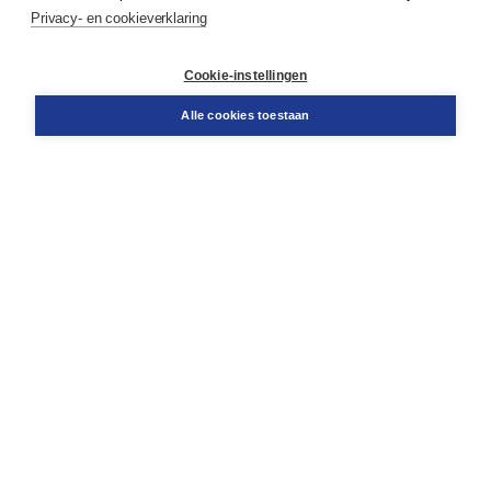
Service & informatie
Privacy- en cookieverklaring
Contact
Retourneren
Docentenservice
Cookie-instellingen
Snel bestellen
Teamviewer
Alle cookies toestaan
Boom voor jou
Voor de boekhandel
Voor de pers
Publiceren bij Boom
Werken bij Boom & Vacatures
Over Boom
Wat ons drijft
Onze historie
Onze auteurs
Onze organisatie
Duurzaam ondernemen
Gratis verzending in NL vanaf € 20,-.