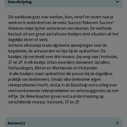
Omschrijving
Dit werkboek gaat over werken, loon, verlof en reizen naar je
werk en is onderdeel van de reeks Succes! Rekenen. Succes!
Rekenen helpt bij het verbeteren van rekenen. De methode
bestaat uit een groot aantal losse boekjes rond situaties uit het
dagelijks leven of werk.
Achterin elk boekje staan algemene aanwijzingen voor de
begeleider, de antwoorden en tips bij de opdrachten. De
boekjes zijn verdeeld over drie niveaus: (op weg naar) Instroom,
1F en 2F. In elk boekje zitten meerdere domeinen: Getallen,
Verhoudingen, Meten en Meetkunde en Verbanden.
In alle boekjes staan opdrachten die passen bij de dagelijkse
praktijk van deelnemers. Omdat elke deelnemer eigen
rekenproblemen heeft, vind je in de Basishulp extra uitleg over
veel voorkomende rekenproblemen en oefensuggesties op een
A4’tje. De Rekenkaarten geven extra ondersteuning op
verschillende niveaus: Instroom, 1F en 2F.
Auteur(s)