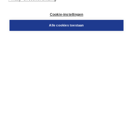
Contact
Retourneren
Docentenservice
Cookie-instellingen
Snel bestellen
Teamviewer
Alle cookies toestaan
Boom voor jou
Voor de boekhandel
Voor de pers
Publiceren bij Boom
Werken bij Boom & Vacatures
Over Boom
Wat ons drijft
Onze historie
Onze auteurs
Onze organisatie
Duurzaam ondernemen
Gratis verzending in NL vanaf € 20,-.
Veilig winkelen met Thuiswinkelwaarborg