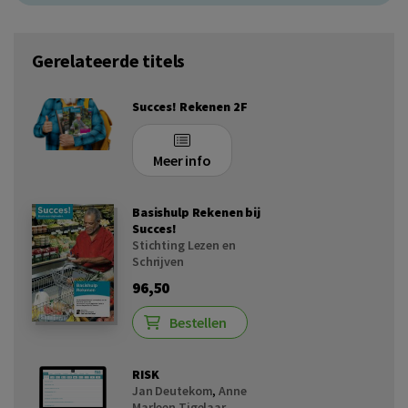
Gerelateerde titels
Succes! Rekenen 2F
Meer info
Basishulp Rekenen bij
Succes!
Stichting Lezen en
Schrijven
96,50
Bestellen
RISK
Jan Deutekom
,
Anne
Marleen Tigelaar