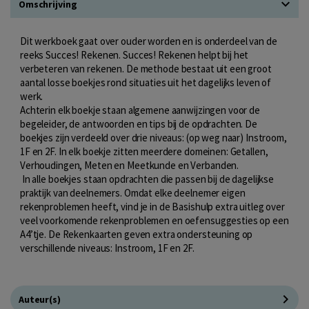
Omschrijving
Dit werkboek gaat over ouder worden en is onderdeel van de
reeks Succes! Rekenen. Succes! Rekenen helpt bij het
verbeteren van rekenen. De methode bestaat uit een groot
aantal losse boekjes rond situaties uit het dagelijks leven of
werk.
Achterin elk boekje staan algemene aanwijzingen voor de
begeleider, de antwoorden en tips bij de opdrachten. De
boekjes zijn verdeeld over drie niveaus: (op weg naar) Instroom,
1F en 2F. In elk boekje zitten meerdere domeinen: Getallen,
Verhoudingen, Meten en Meetkunde en Verbanden.
In alle boekjes staan opdrachten die passen bij de dagelijkse
praktijk van deelnemers. Omdat elke deelnemer eigen
rekenproblemen heeft, vind je in de Basishulp extra uitleg over
veel voorkomende rekenproblemen en oefensuggesties op een
A4’tje. De Rekenkaarten geven extra ondersteuning op
verschillende niveaus: Instroom, 1F en 2F.
Auteur(s)