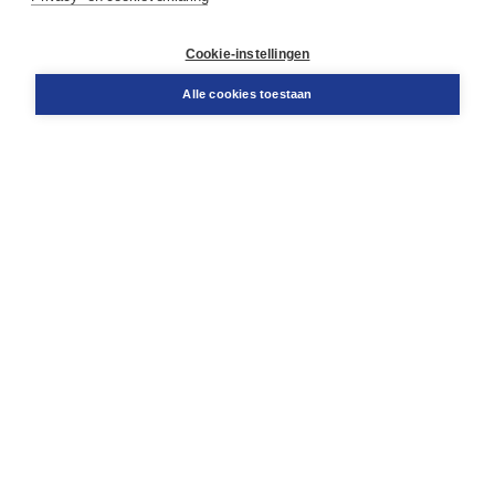
Contact
Retourneren
Docentenservice
Cookie-instellingen
Snel bestellen
Teamviewer
Alle cookies toestaan
Boom voor jou
Voor de boekhandel
Voor de pers
Publiceren bij Boom
Werken bij Boom & Vacatures
Over Boom
Wat ons drijft
Onze historie
Onze auteurs
Onze organisatie
Duurzaam ondernemen
Gratis verzending in NL vanaf € 20,-.
Veilig winkelen met Thuiswinkelwaarborg