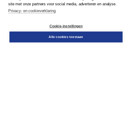
Klantenservice
site met onze partners voor social media, adverteren en analyse.
Service & informatie
Privacy- en cookieverklaring
Contact
Retourneren
Docentenservice
Cookie-instellingen
Snel bestellen
Teamviewer
Alle cookies toestaan
Boom voor jou
Voor de boekhandel
Voor de pers
Publiceren bij Boom
Werken bij Boom & Vacatures
Over Boom
Wat ons drijft
Onze historie
Onze auteurs
Onze organisatie
Duurzaam ondernemen