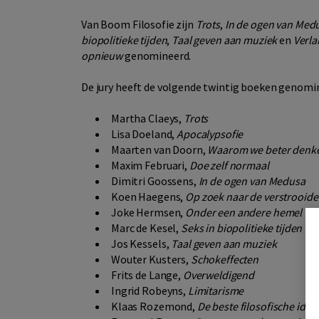
Van Boom Filosofie zijn
Trots
,
In de ogen van Med
biopolitieke tijden
,
Taal geven aan muziek
en
Verl
opnieuw
genomineerd.
De jury heeft de volgende twintig boeken genomin
Martha Claeys,
Trots
Lisa Doeland,
Apocalypsofie
Maarten van Doorn,
Waarom we beter denk
Maxim Februari,
Doe zelf normaal
Dimitri Goossens,
In de ogen van Medusa
Koen Haegens,
Op zoek naar de verstrooide 
Joke Hermsen,
Onder een andere hemel
Marc de Kesel,
Seks in biopolitieke tijden
Jos Kessels,
Taal geven aan muziek
Wouter Kusters,
Schokeffecten
Frits de Lange,
Overweldigend
Ingrid Robeyns,
Limitarisme
Klaas Rozemond,
De beste filosofische ide