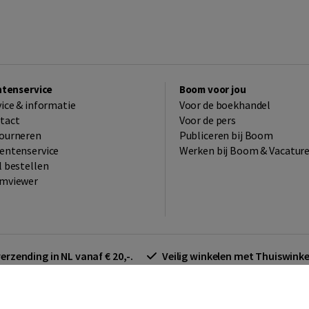
ntenservice
Boom voor jou
vice & informatie
Voor de boekhandel
tact
Voor de pers
ourneren
Publiceren bij Boom
entenservice
Werken bij Boom & Vacatur
l bestellen
mviewer
verzending in NL vanaf € 20,-.
Veilig winkelen met Thuiswin
arden zakelijk
Cookieverklaring
Disclaimer
Privacy policy