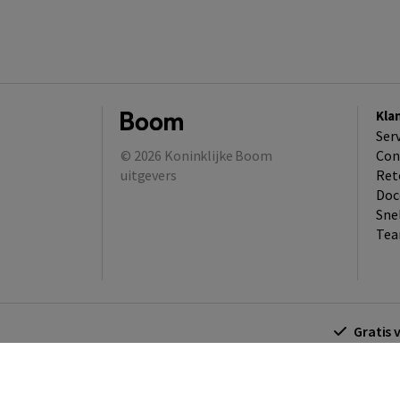
Kla
Ser
© 2026
Koninklijke Boom
Con
uitgevers
Ret
Doc
Sne
Tea
Gratis 
Algemene voorwaarden
Algemene voorwa