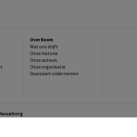
Over Boom
Wat ons drijft
Onze historie
Onze auteurs
es
Onze organisatie
Duurzaam ondernemen
kelwaarborg