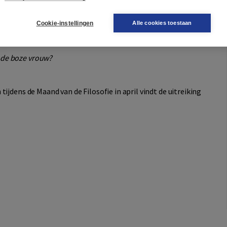
anders gedacht kan worden
Cookie-instellingen
Alle cookies toestaan
 de boze vrouw?
jdens de Maand van de Filosofie in april vindt de uitreiking