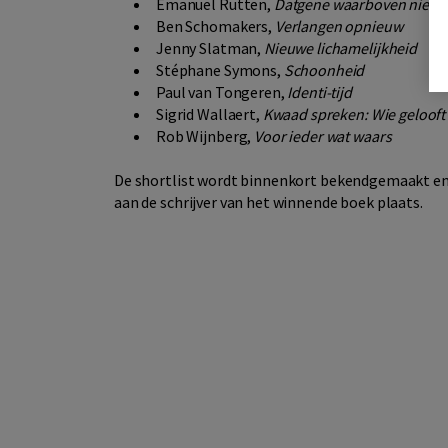
Emanuel Rutten,
Datgene waarboven niets 
Ben Schomakers,
Verlangen opnieuw
Jenny Slatman,
Nieuwe lichamelijkheid
Stéphane Symons,
Schoonheid
Paul van Tongeren,
Identi-tijd
Sigrid Wallaert,
Kwaad spreken: Wie gelooft
Rob Wijnberg,
Voor ieder wat waars
De shortlist wordt binnenkort bekendgemaakt en ti
aan de schrijver van het winnende boek plaats.