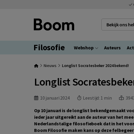
Bekijk ons h
Filosofie
Webshop
Auteurs
Act
Nieuws
Longlist Socratesbeker 2024 bekend!
Longlist Socratesbeke
10 januari 2024
Leestijd:
1 min
3943
Op 10 januari is de longlist bekendgemaakt vo
ieder jaar uitgereikt aan de auteur van het me
Nederlandstalige filosofieboek dat in het voorga
Boom Filosofie maken kans op deze felbegeer