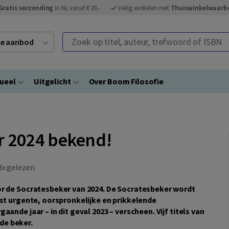
Gratis verzending
in NL vanaf € 20,-
Veilig winkelen met
Thuiswinkelwaarb
Zoek op titel, auteur, trefwoord of ISBN
ele aanbod
ueel
Uitgelicht
Over Boom Filosofie
r 2024 bekend!
x gelezen
or de Socratesbeker van 2024. De Socratesbeker wordt
est urgente, oorspronkelijke en prikkelende
ande jaar – in dit geval 2023 – verscheen. Vijf titels van
de beker.