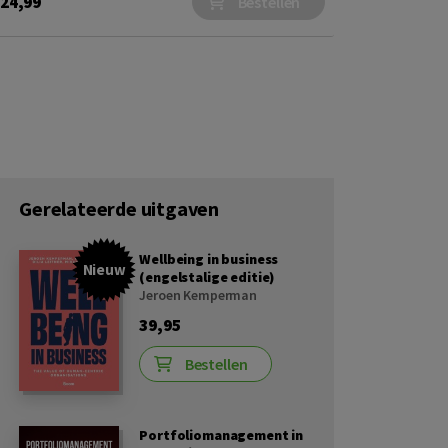
24,99
Bestellen
Gerelateerde uitgaven
Wellbeing in business
Nieuw
(engelstalige editie)
Jeroen Kemperman
39,95
Bestellen
Portfoliomanagement in