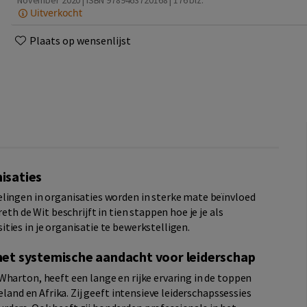
November 2020 | ISBN 9789463720168
| 176 blz.
Uitverkocht
Plaats op wensenlijst
nisaties
lingen in organisaties worden in sterke mate beïnvloed
eth de Wit beschrijft in tien stappen hoe je je als
ies in je organisatie te bewerkstelligen.
et systemische aandacht voor leiderschap
Wharton, heeft een lange en rijke ervaring in de toppen
eland en Afrika. Zij geeft intensieve leiderschapssessies