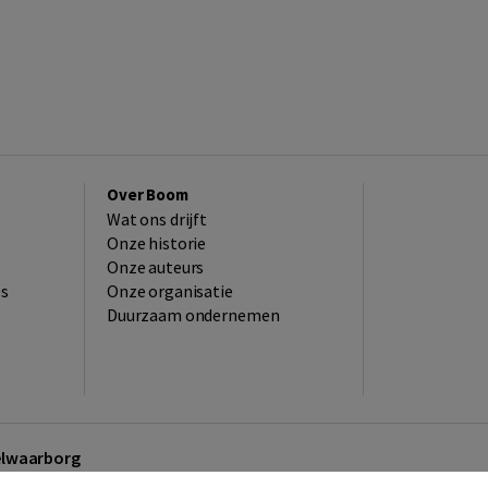
Over Boom
Wat ons drijft
Onze historie
Onze auteurs
es
Onze organisatie
Duurzaam ondernemen
kelwaarborg