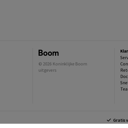
Kla
Ser
© 2026
Koninklijke Boom
Con
uitgevers
Ret
Doc
Sne
Tea
Gratis 