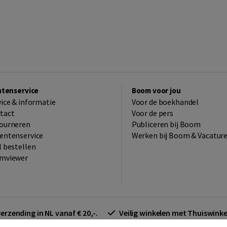
ntenservice
Boom voor jou
vice & informatie
Voor de boekhandel
tact
Voor de pers
ourneren
Publiceren bij Boom
entenservice
Werken bij Boom & Vacatur
l bestellen
mviewer
verzending in NL vanaf € 20,-.
Veilig winkelen met Thuiswin