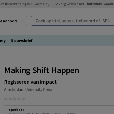
Gratis verzending
in NL vanaf € 20,-
Veilig winkelen met
Thuiswinkelwaarb
Zoek op titel, auteur, trefwoord of ISBN
ele aanbod
emy
Nieuwsbrief
Making Shift Happen
Regisseren van impact
Amsterdam University Press
Paperback