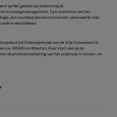
pert op het gebied van leiderschap &
t en changemanagement. Zij is voorzitter van het
ollege, een mondiaal kenniscentrum dat samenwerkt met
n andere werelddelen.
orandustitel Onderwijskunde aan de Vrije Universiteit in
n o.a. INSEAD en Wharton. Haar start was op de
voor de professionalisering van het onderwijs in binnen- en
'