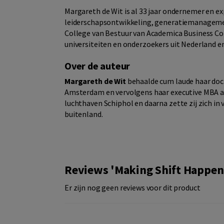
Margareth de Wit is al 33 jaar ondernemer en ex
leiderschapsontwikkeling, generatiemanagemen
College van Bestuur van Academica Business C
universiteiten en onderzoekers uit Nederland e
Over de auteur
Margareth de Wit
behaalde cum laude haar doct
Amsterdam en vervolgens haar executive MBA aa
luchthaven Schiphol en daarna zette zij zich in 
buitenland.
Reviews 'Making Shift Happen
Er zijn nog geen reviews voor dit product