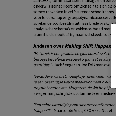
aan CEO’s, commissarissen, managers en bestuur
onderwijs geïnspireerd om zichzelf te zien als d
samen te werken in zelfsturende schoolteams. 
voor leiderschap en groepsdynamica succesvoll
sprekende voorbeelden uit haar brede praktijk, h
analytische schema’s en evidence-based methode
transitie die nooit af is, maar wel steeds tot ve
Anderen over
Making Shift Happen
'Het boek is een praktische gids boordevol conc
beroepsbeoefenaren zowel organisaties als pers
transities.'
- Jack Zenger en Joe Folkman over '
'Veranderen is niet moeilijk, je moet weten waar 
je een overtuigde keuze maakt voor een nieuwe to
nog niet eerder was. Margareth de Wit helpt je n
Zwagerman, schrijfster, columniste en media-
'Een echte uitnodiging om uit onze comfortzone t
happen"!'
- Maarten de Vries, CFO Akzo Nobel