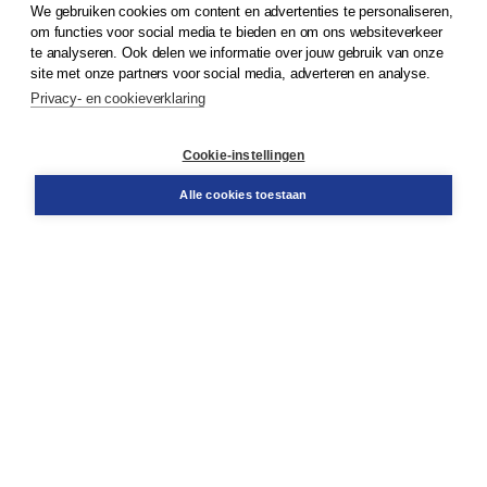
We gebruiken cookies om content en advertenties te personaliseren,
© 2026
Koninklijke Boom uitgevers
om functies voor social media te bieden en om ons websiteverkeer
te analyseren. Ook delen we informatie over jouw gebruik van onze
Klantenservice
site met onze partners voor social media, adverteren en analyse.
Service & informatie
Privacy- en cookieverklaring
Contact
Retourneren
Docentenservice
Cookie-instellingen
Snel bestellen
Teamviewer
Alle cookies toestaan
Boom voor jou
Voor de boekhandel
Voor de pers
Publiceren bij Boom
Werken bij Boom & Vacatures
Over Boom
Wat ons drijft
Onze historie
Onze auteurs
Onze organisatie
Duurzaam ondernemen