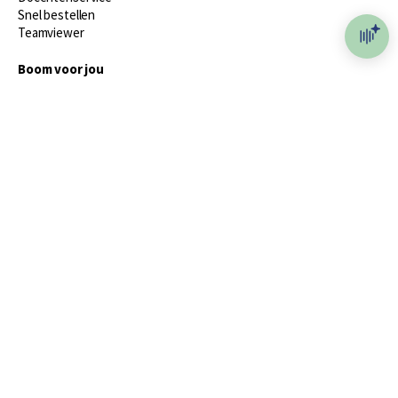
Snel bestellen
Teamviewer
Boom voor jou
Voor de boekhandel
Voor de pers
Publiceren bij Boom
Werken bij Boom & Vacatures
Over Boom
Wat ons drijft
Onze historie
Onze auteurs
Onze organisatie
Duurzaam ondernemen
Gratis verzending in NL vanaf € 20,-.
Veilig winkelen met Thuiswinkelwaarborg