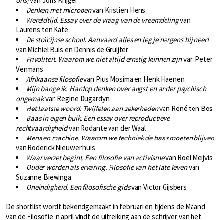
ons)
van Joris Krijger
Denken met microben
van Kristien Hens
Wereldtijd. Essay over de vraag van de vreemdeling
van
Laurens ten Kate
De stoïcijnse school. Aanvaard alles en leg je nergens bij neer
!
van Michiel Buis en Dennis de Gruijter
Frivoliteit. Waarom we niet altijd ernstig kunnen zijn
van Peter
Venmans
Afrikaanse filosofie
van Pius Mosima en Henk Haenen
Mijn bange ik. Hardop denken over angst en ander psychisch
ongemak
van Regine Dugardyn
Het laatste woord. Twijfelen aan zekerheden
van René ten Bos
Baas in eigen buik. Een essay over reproductieve
rechtvaardigheid
van Rodante van der Waal
Mens en machine. Waarom we techniek de baas moeten blijven
van Roderick Nieuwenhuis
Waar verzet begint. Een filosofie van activisme
van Roel Meijvis
Ouder worden als ervaring. Filosofie van het late leven
van
Suzanne Biewinga
Oneindigheid. Een filosofische gids
van Victor Gijsbers
De shortlist wordt bekendgemaakt in februari en tijdens de Maand
van de Filosofie in april vindt de uitreiking aan de schrijver van het