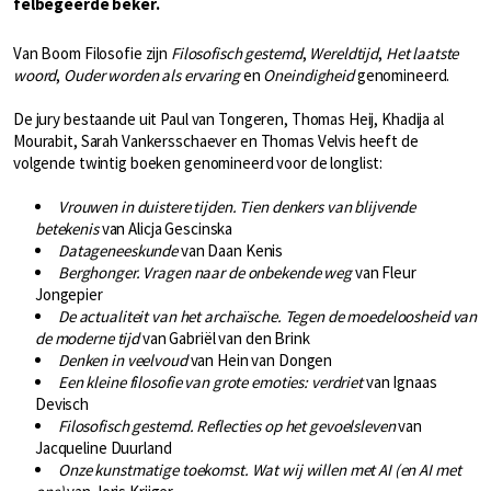
felbegeerde beker.
Van Boom Filosofie zijn
Filosofisch gestemd
,
Wereldtijd
,
Het laatste
woord
,
Ouder worden als ervaring
en
Oneindigheid
genomineerd.
De jury bestaande uit Paul van Tongeren, Thomas Heij, Khadija al
Mourabit, Sarah Vankersschaever en Thomas Velvis heeft de
volgende twintig boeken genomineerd voor de longlist:
Vrouwen in duistere tijden
.
Tien denkers van blijvende
betekenis
van Alicja Gescinska
Datageneeskunde
van Daan Kenis
Berghonger. Vragen naar de onbekende weg
van Fleur
Jongepier
De actualiteit van het archaïsche. Tegen de moedeloosheid van
de moderne tijd
van Gabriël van den Brink
Denken in veelvoud
van Hein van Dongen
Een kleine filosofie van grote emoties
: verdriet
van Ignaas
Devisch
Filosofisch gestemd. Reflecties op het gevoelsleven
van
Jacqueline Duurland
Onze kunstmatige toekomst. Wat wij willen met AI (en AI met