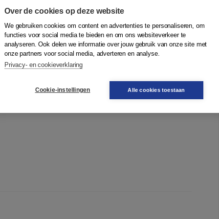
Over de cookies op deze website
ociaal en moreel idee van authenticiteit,
 en grote ego’s
We gebruiken cookies om content en advertenties te personaliseren, om
functies voor social media te bieden en om ons websiteverkeer te
et begrip en de felle kritiek op hedendaagse
analyseren. Ook delen we informatie over jouw gebruik van onze site met
eidooi voor een doordacht, sociaal en moreel idee van
onze partners voor social media, adverteren en analyse.
tten als kritiek op een cultuur van neoliberaal
Privacy- en cookieverklaring
Cookie-instellingen
Alle cookies toestaan
sociaal-politieke, morele invulling aan een begrip als
licja Gescinska