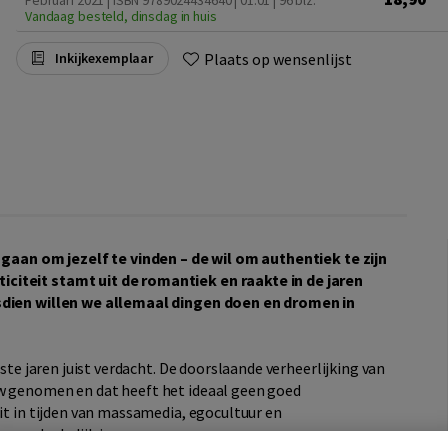
Februari 2021 | ISBN 9789024434640 | 01.01
| 96 blz.
Vandaag besteld, dinsdag in huis
Plaats op wensenlijst
Inkijkexemplaar
s gaan om jezelf te vinden – de wil om authentiek te zijn
citeit stamt uit de romantiek en raakte in de jaren
dsdien willen we allemaal dingen doen en dromen in
tste jaren juist verdacht. De doorslaande verheerlijking van
uw genomen en dat heeft het ideaal geen goed
eit in tijden van massamedia, egocultuur en
 noodzakelijk is.