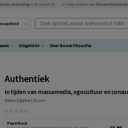
Gratis verzending
in NL vanaf € 20,-
Veilig winkelen met
Thuiswinkelwaarb
Zoek op titel, auteur, trefwoord of ISBN
ele aanbod
ueel
Uitgelicht
Over Boom Filosofie
Authentiek
In tijden van massamedia, egocultuur en cons
Onno Zijlstra
|
Boom
Paperback
18,90