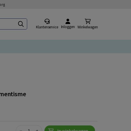
org
Inloggen
Klantenservice
Winkelwagen
umentisme
Quantity
−
+
In winkelwagen