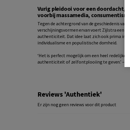
Vurig pleidooi voor een doordacht, s
voorbij massamedia, consumentisme
Tegen de achtergrond van de geschiedenis van h
verschijningsvormen ervan voert Zijlstra een pl
authenticiteit. Dat idee laat zich ook prima inze
individualisme en populistische domheid.
‘Het is perfect mogelijk om een heel redelijke, 
authenticiteit of zelfontplooiing te geven.’ – A
Reviews 'Authentiek'
Er zijn nog geen reviews voor dit product