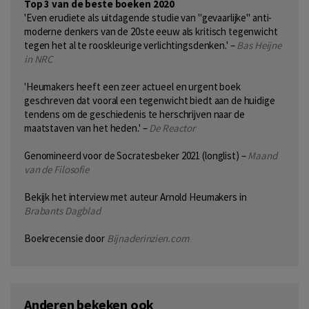
Top 3 van de beste boeken 2020
'Even erudiete als uitdagende studie van "gevaarlijke" anti-
moderne denkers van de 20ste eeuw als kritisch tegenwicht
tegen het al te rooskleurige verlichtingsdenken.' –
Bas Heijne
in NRC
'Heumakers heeft een zeer actueel en urgent boek
geschreven dat vooral een tegenwicht biedt aan de huidige
tendens om de geschiedenis te herschrijven naar de
maatstaven van het heden.' –
De Reactor
Genomineerd voor de Socratesbeker 2021 (longlist) –
Maand
van de Filosofie
Bekijk het interview met auteur Arnold Heumakers in
Brabants Dagblad
Boekrecensie door
Bijnaderinzien.com
Anderen bekeken ook