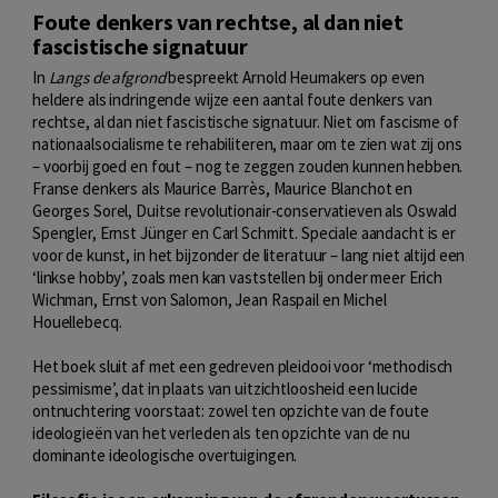
Foute denkers van rechtse, al dan niet
fascistische signatuur
In
Langs de afgrond
bespreekt Arnold Heumakers op even
heldere als indringende wijze een aantal foute denkers van
rechtse, al dan niet fascistische signatuur. Niet om fascisme of
nationaalsocialisme te rehabiliteren, maar om te zien wat zij ons
– voorbij goed en fout – nog te
zeggen zouden kunnen hebben.
Franse denkers als Maurice Barrès, Maurice Blanchot en
Georges Sorel, Duitse revolutionair-conservatieven als Oswald
Spengler, Ernst Jünger en Carl Schmitt. Speciale aandacht is er
voor de kunst, in het bijzonder de literatuur – lang niet altijd een
‘linkse hobby’, zoals men kan vaststellen bij onder meer Erich
Wichman, Ernst von Salomon, Jean Raspail en Michel
Houellebecq.
Het boek sluit af met een gedreven pleidooi voor ‘methodisch
pessimisme’, dat in plaats van uitzichtloosheid een lucide
ontnuchtering voorstaat: zowel ten opzichte van de foute
ideologieën van het verleden als ten opzichte van de nu
dominante ideologische overtuigingen.