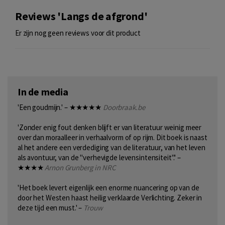
Reviews 'Langs de afgrond'
Er zijn nog geen reviews voor dit product
In de media
'Een goudmijn.' – ★★★★★
Doorbraak.be
'Zonder enig fout denken blijft er van literatuur weinig meer
over dan moraalleer in verhaalvorm of op rijm. Dit boek is naast
al het andere een verdediging van de literatuur, van het leven
als avontuur, van de "verhevigde levensintensiteit".' –
★★★★
Arnon Grunberg in NRC
'Het boek levert eigenlijk een enorme nuancering op van de
door het Westen haast heilig verklaarde Verlichting. Zeker in
deze tijd een must.' –
Trouw