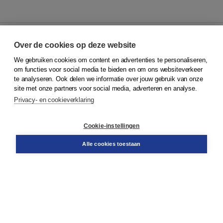
Over de cookies op deze website
We gebruiken cookies om content en advertenties te personaliseren,
© 2026
Koninklijke Boom uitgevers
om functies voor social media te bieden en om ons websiteverkeer
te analyseren. Ook delen we informatie over jouw gebruik van onze
Klantenservice
site met onze partners voor social media, adverteren en analyse.
Service & informatie
Privacy- en cookieverklaring
Contact
Retourneren
Docentenservice
Cookie-instellingen
Snel bestellen
Teamviewer
Alle cookies toestaan
Boom voor jou
Voor de boekhandel
Voor de pers
Publiceren bij Boom
Werken bij Boom & Vacatures