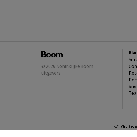
Kla
Ser
© 2026
Koninklijke Boom
Con
uitgevers
Ret
Doc
Sne
Tea
Gratis 