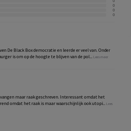
0
0
0
0
ven De Black Box democratie en leerde er veel van. Onder
urger is om op de hoogte te blijven van de pol...
Lees meer
evangen maar raak geschreven. Interessant omdat het
rend omdat het raak is maar waarschijnlijk ook utopi...
Lees