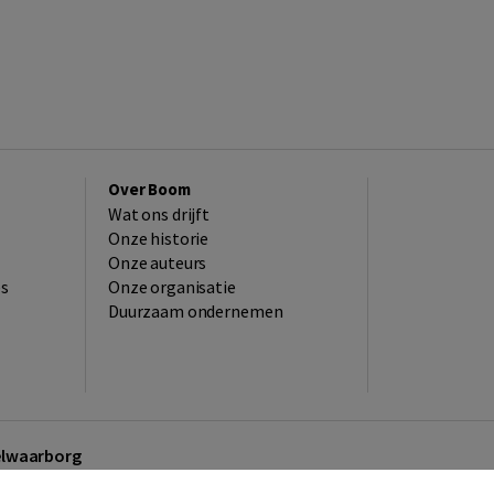
Over Boom
Wat ons drijft
Onze historie
Onze auteurs
es
Onze organisatie
Duurzaam ondernemen
kelwaarborg