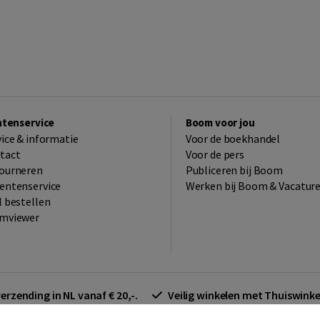
ntenservice
Boom voor jou
vice & informatie
Voor de boekhandel
tact
Voor de pers
ourneren
Publiceren bij Boom
entenservice
Werken bij Boom & Vacatur
l bestellen
mviewer
verzending in NL vanaf € 20,-.
Veilig winkelen met Thuiswin