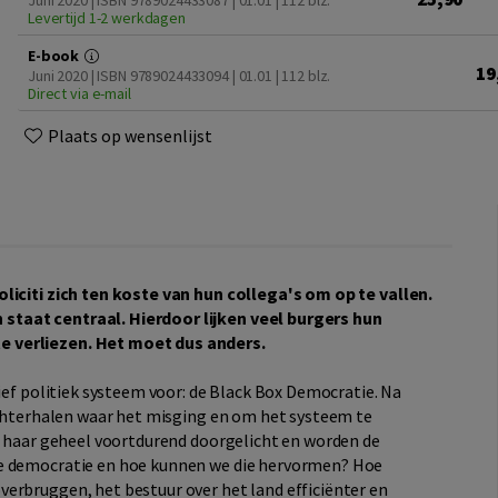
Juni 2020 | ISBN 9789024433087 | 01.01
| 112 blz.
Levertijd 1-2 werkdagen
E-book
19
Juni 2020 | ISBN 9789024433094 | 01.01
| 112 blz.
Direct via e-mail
Plaats op wensenlijst
oliciti zich ten koste van hun collega's om op te vallen.
staat centraal. Hierdoor lijken veel burgers hun
e verliezen. Het moet dus anders.
tief politiek systeem voor: de Black Box Democratie. Na
 achterhalen waar het misging en om het systeem te
in haar geheel voortdurend doorgelicht en worden de
ze democratie en hoe kunnen we die hervormen? Hoe
erbruggen, het bestuur over het land efficiënter en