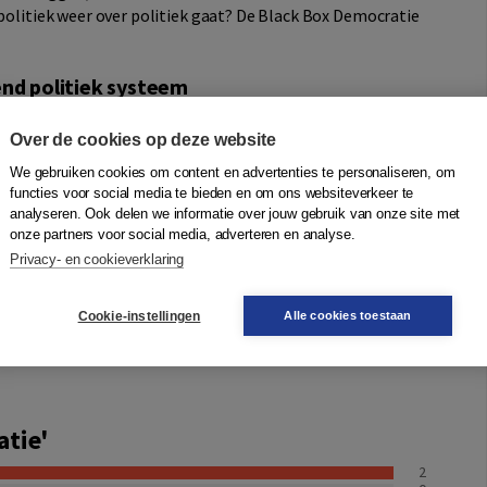
 politiek weer over politiek gaat? De Black Box Democratie
end politiek systeem
iek systeem; een systeem waarin politici geen winnaars of
Over de cookies op deze website
nspraak hebben, waarin wetenschap een plek heeft en waarin
rd.
We gebruiken cookies om content en advertenties te personaliseren, om
functies voor social media te bieden en om ons websiteverkeer te
analyseren. Ook delen we informatie over jouw gebruik van onze site met
onze partners voor social media, adverteren en analyse.
iploma behaald. Als Koerdisch-Turkse Nederlander en ex-
Privacy- en cookieverklaring
rschillende vormen van democratie. Vanuit deze ervaring
. Ze besloot in de pen te klimmen om uit te pluizen waar de
en en of ze zijn op te lossen.
Cookie-instellingen
Alle cookies toestaan
atie'
2