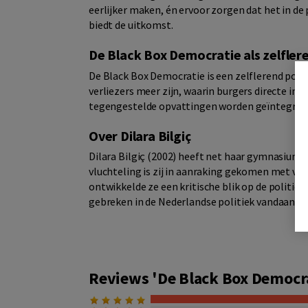
eerlijker maken, én ervoor zorgen dat het in de
biedt de uitkomst.
De Black Box Democratie als zelfler
De Black Box Democratie is een zelflerend polit
verliezers meer zijn, waarin burgers directe i
tegengestelde opvattingen worden geïntegree
Over Dilara Bilgiç
Dilara Bilgiç (2002) heeft net haar gymnasiumd
vluchteling is zij in aanraking gekomen met ve
ontwikkelde ze een kritische blik op de politiek
gebreken in de Nederlandse politiek vandaan kom
Reviews 'De Black Box Democr