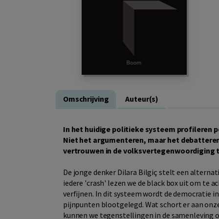
Omschrijving
Auteur(s)
In het huidige politieke systeem profileren p
Niet het argumenteren, maar het debatteren 
vertrouwen in de volksvertegenwoordiging t
De jonge denker Dilara Bilgiç stelt een alterna
iedere 'crash' lezen we de black box uit om te
verfijnen. In dit systeem wordt de democratie 
pijnpunten blootgelegd. Wat schort er aan on
kunnen we tegenstellingen in de samenleving ov