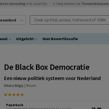
Gratis verzending
in NL vanaf € 20,-
Veilig winkelen met
Thuiswinkelwaarb
Zoek op titel, auteur, trefwoord of ISBN
ele aanbod
ueel
Uitgelicht
Over Boom Filosofie
De Black Box Democratie
Een nieuw politiek systeem voor Nederland
Dilara Bilgiç
|
Boom
Paperback
25,90