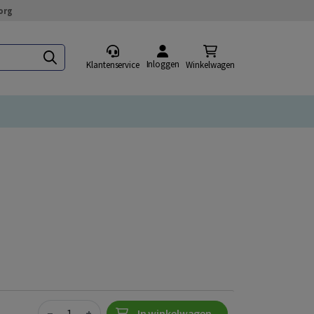
org
Inloggen
Klantenservice
Winkelwagen
Quantity
−
+
In winkelwagen