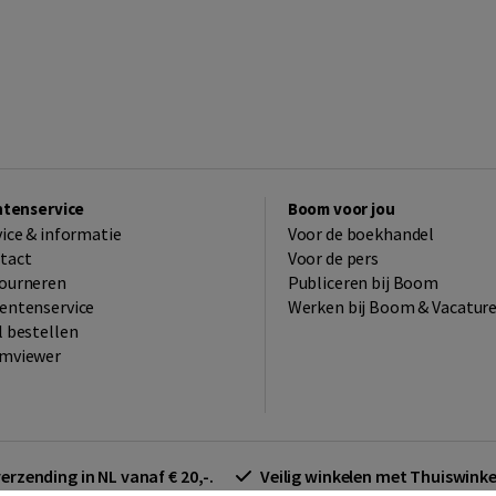
ntenservice
Boom voor jou
vice & informatie
Voor de boekhandel
tact
Voor de pers
ourneren
Publiceren bij Boom
entenservice
Werken bij Boom & Vacatur
l bestellen
mviewer
verzending in NL vanaf € 20,-.
Veilig winkelen met Thuiswin