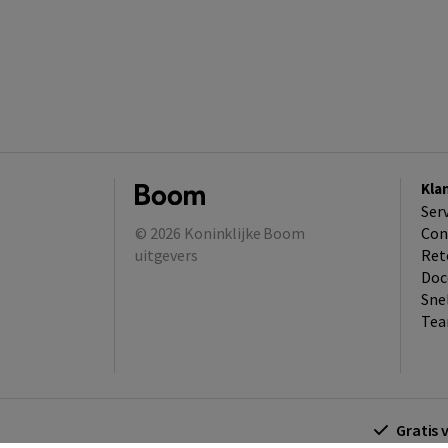
Kla
Ser
© 2026
Koninklijke Boom
Con
uitgevers
Ret
Doc
Sne
Tea
Gratis 