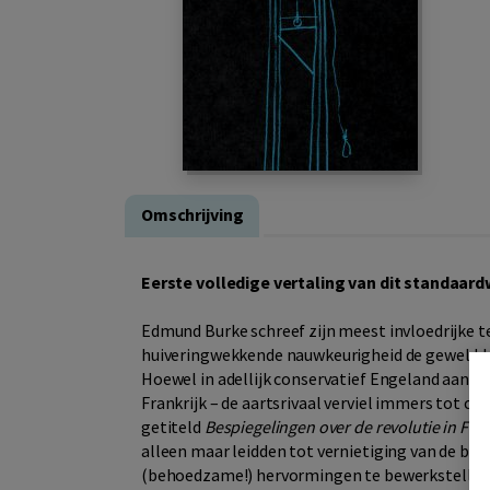
Omschrijving
Eerste volledige vertaling van dit standaardw
Edmund Burke schreef zijn meest invloedrijke te
huiveringwekkende nauwkeurigheid de geweldda
Hoewel in adellijk conservatief Engeland aanva
Frankrijk – de aartsrivaal verviel immers tot ch
getiteld
Bespiegelingen over de revolutie in Fran
alleen maar leidden tot vernietiging van de bes
(behoedzame!) hervormingen te bewerkstellige