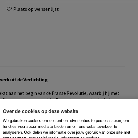
Plaats op wensenlijst
erk uit de Verlichting
kst aan het begin van de Franse Revolutie, waarbij hij met
dige excessen voorspelde die zouden gaan plaatsvinden.
nkelijk positief werd gereageerd op de gebeurtenissen in
Over de cookies op deze website
aos – overheerste bij Burke de bezorgdheid. In een brief
krijk
betoogde hij dat de revolutionaire ontwikkelingen
We gebruiken cookies om content en advertenties te personaliseren, om
taande structuren in de samenleving, in plaats van de
functies voor social media te bieden en om ons websiteverkeer te
analyseren. Ook delen we informatie over jouw gebruik van onze site met
n die ook voor de Engelse maatschappij zo broodnodig