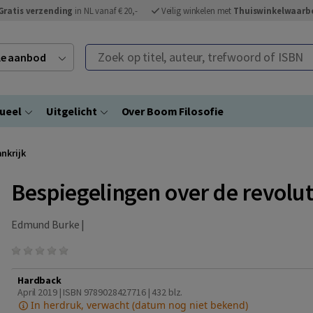
Gratis verzending
in NL vanaf € 20,-
Veilig winkelen met
Thuiswinkelwaarb
Zoek op titel, auteur, trefwoord of ISBN
ele aanbod
ueel
Uitgelicht
Over Boom Filosofie
ankrijk
Bespiegelingen over de revoluti
Edmund Burke |
Hardback
April 2019 | ISBN 9789028427716
| 432 blz.
In herdruk, verwacht (datum nog niet bekend)