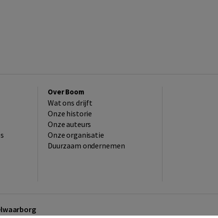
Over Boom
Wat ons drijft
Onze historie
Onze auteurs
es
Onze organisatie
Duurzaam ondernemen
kelwaarborg