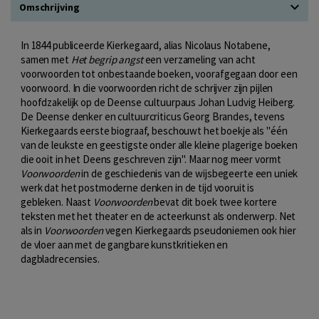
Omschrijving
In 1844 publiceerde Kierkegaard, alias Nicolaus Notabene,
samen met
Het begrip angst
een verzameling van acht
voorwoorden tot onbestaande boeken, voorafgegaan door een
voorwoord. In die voorwoorden richt de schrijver zijn pijlen
hoofdzakelijk op de Deense cultuurpaus Johan Ludvig Heiberg.
De Deense denker en cultuurcriticus Georg Brandes, tevens
Kierkegaards eerste biograaf, beschouwt het boekje als "één
van de leukste en geestigste onder alle kleine plagerige boeken
die ooit in het Deens geschreven zijn". Maar nog meer vormt
Voorwoorden
in de geschiedenis van de wijsbegeerte een uniek
werk dat het postmoderne denken in de tijd vooruit is
gebleken. Naast
Voorwoorden
bevat dit boek twee kortere
teksten met het theater en de acteerkunst als onderwerp. Net
als in
Voorwoorden
vegen Kierkegaards pseudoniemen ook hier
de vloer aan met de gangbare kunstkritieken en
dagbladrecensies.