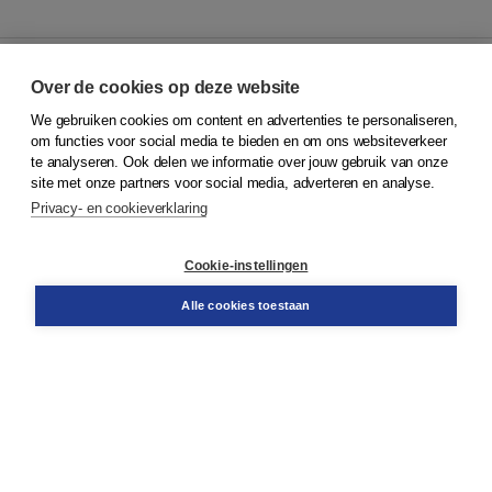
Over de cookies op deze website
We gebruiken cookies om content en advertenties te personaliseren,
© 2026
Koninklijke Boom uitgevers
om functies voor social media te bieden en om ons websiteverkeer
te analyseren. Ook delen we informatie over jouw gebruik van onze
Klantenservice
site met onze partners voor social media, adverteren en analyse.
Service & informatie
Privacy- en cookieverklaring
Contact
Retourneren
Docentenservice
Cookie-instellingen
Snel bestellen
Teamviewer
Alle cookies toestaan
Boom voor jou
Voor de boekhandel
Voor de pers
Publiceren bij Boom
Werken bij Boom & Vacatures
Over Boom