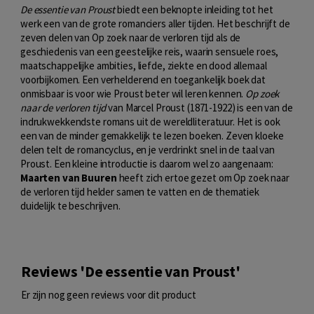
De essentie van Proust
biedt een beknopte inleiding tot het
werk een van de grote romanciers aller tijden. Het beschrijft de
zeven delen van Op zoek naar de verloren tijd als de
geschiedenis van een geestelijke reis, waarin sensuele roes,
maatschappelijke ambities, liefde, ziekte en dood allemaal
voorbijkomen. Een verhelderend en toegankelijk boek dat
onmisbaar is voor wie Proust beter wil leren kennen.
Op zoek
naar de verloren tijd
van Marcel Proust (1871-1922) is een van de
indrukwekkendste romans uit de wereldliteratuur. Het is ook
een van de minder gemakkelijk te lezen boeken. Zeven kloeke
delen telt de romancyclus, en je verdrinkt snel in de taal van
Proust. Een kleine introductie is daarom wel zo aangenaam:
Maarten van Buuren
heeft zich ertoe gezet om Op zoek naar
de verloren tijd helder samen te vatten en de thematiek
duidelijk te beschrijven.
Reviews 'De essentie van Proust'
Er zijn nog geen reviews voor dit product