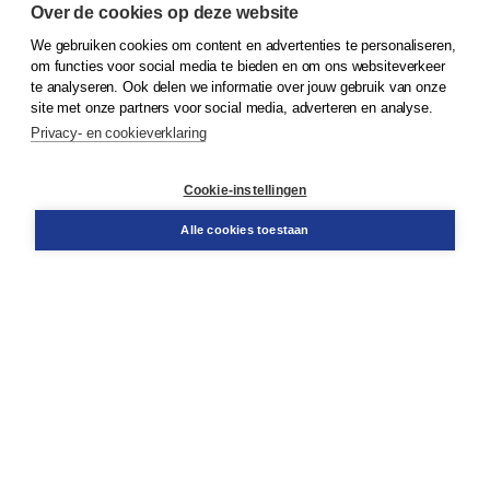
Over de cookies op deze website
We gebruiken cookies om content en advertenties te personaliseren,
© 2026
Koninklijke Boom uitgevers
om functies voor social media te bieden en om ons websiteverkeer
te analyseren. Ook delen we informatie over jouw gebruik van onze
Klantenservice
site met onze partners voor social media, adverteren en analyse.
Service & informatie
Privacy- en cookieverklaring
Contact
Retourneren
Docentenservice
Cookie-instellingen
Snel bestellen
Teamviewer
Alle cookies toestaan
Boom voor jou
Voor de boekhandel
Voor de pers
Publiceren bij Boom
Werken bij Boom & Vacatures
Over Boom
Wat ons drijft
Onze historie
Onze auteurs