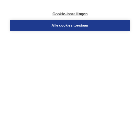
Retourneren
Docentenservice
Cookie-instellingen
Snel bestellen
Teamviewer
Alle cookies toestaan
Boom voor jou
Voor de boekhandel
Voor de pers
Publiceren bij Boom
Werken bij Boom & Vacatures
Over Boom
Wat ons drijft
Onze historie
Onze auteurs
Onze organisatie
Duurzaam ondernemen
Gratis verzending in NL vanaf € 20,-.
Veilig winkelen met Thuiswinkelwaarborg