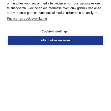
om functies voor social media te bieden en om ons websiteverkeer
te analyseren. Ook delen we informatie over jouw gebruik van onze
Klantenservice
site met onze partners voor social media, adverteren en analyse.
Service & informatie
Privacy- en cookieverklaring
Contact
Retourneren
Docentenservice
Cookie-instellingen
Snel bestellen
Teamviewer
Alle cookies toestaan
Boom voor jou
Voor de boekhandel
Voor de pers
Publiceren bij Boom
Werken bij Boom & Vacatures
Over Boom
Wat ons drijft
Onze historie
Onze auteurs
Onze organisatie
Duurzaam ondernemen