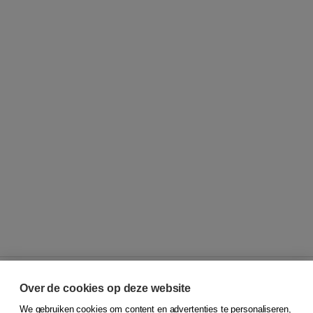
Over de cookies op deze website
We gebruiken cookies om content en advertenties te personaliseren,
© 2026
Koninklijke Boom uitgevers