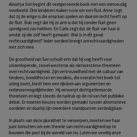
Amartya Sen begint dit veelgeroemde boek met een eenvoudig
voorbeeld. Drie kinderen maken ruzie om een fluit. Anne zegt
dat zij de enige is die erop kan spelen en daarom recht heeft op
de fluit. Bob zegt dat hij zo arm is dat hij zonder fluit geen
speelgoed zou hebben. En Carla zegt dat de fluit van haar is
omdat zij die zelf heeft gemaakt. Wat is in dit geval
rechtvaardigheid? Ieder oordeel brengt onrechtvaardigheden
met zich mee.
De grootheid van Sen schuilt erin dat hij oog heeft voor
uiteenlopende, zowel westerse als nietwesterse theorieën
over rechtvaardigheid. Zijn vertrouwdheid met de cultuur van
hindoes, boeddhisten en moslims, die overal in het boek tot
uiting komt, biedt hem een rijkdom aan argumenten en
redeneermogelijkheden. Hij verwerpt dichtgetimmerde
theorieën en legt steeds de nadruk op de rol van het publieke
debat. Er moeten keuzes worden gemaakt tussen alternatieve
oordelen en daarbij zijn meerdere standpunten verdedigbaar.
In plaats van deze pluraliteit te verwerpen, moeten we haar
juist benutten om een theorie van rechtvaardigheid op te
bouwen die past bij de wereld van nu. Laten we voorbij onze