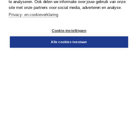
te analyseren. Ook delen we informatie over jouw gebruik van onze
Klantenservice
site met onze partners voor social media, adverteren en analyse.
Service & informatie
Privacy- en cookieverklaring
Contact
Retourneren
Docentenservice
Cookie-instellingen
Snel bestellen
Teamviewer
Alle cookies toestaan
Boom voor jou
Voor de boekhandel
Voor de pers
Publiceren bij Boom
Werken bij Boom & Vacatures
Over Boom
Wat ons drijft
Onze historie
Onze auteurs
Onze organisatie
Duurzaam ondernemen