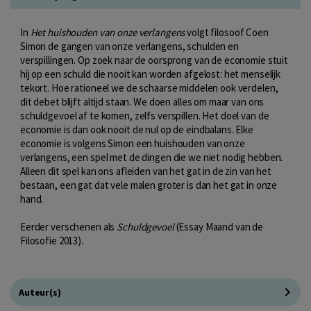
In
Het huishouden van onze verlangens
volgt filosoof Coen
Simon de gangen van onze verlangens, schulden en
verspillingen. Op zoek naar de oorsprong van de economie stuit
hij op een schuld die nooit kan worden afgelost: het menselijk
tekort. Hoe rationeel we de schaarse middelen ook verdelen,
dit debet blijft altijd staan. We doen alles om maar van ons
schuldgevoel af te komen, zelfs verspillen. Het doel van de
economie is dan ook nooit de nul op de eindbalans. Elke
economie is volgens Simon een huishouden van onze
verlangens, een spel met de dingen die we niet nodig hebben.
Alleen dit spel kan ons afleiden van het gat in de zin van het
bestaan, een gat dat vele malen groter is dan het gat in onze
hand.
Eerder verschenen als
Schuldgevoel
(Essay Maand van de
Filosofie 2013).
Auteur(s)