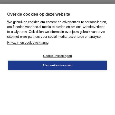
Over de cookies op deze website
We gebruiken cookies om content en advertenties te personaliseren,
© 2026
Koninklijke Boom uitgevers
om functies voor social media te bieden en om ons websiteverkeer
te analyseren. Ook delen we informatie over jouw gebruik van onze
Klantenservice
site met onze partners voor social media, adverteren en analyse.
Service & informatie
Privacy- en cookieverklaring
Contact
Retourneren
Docentenservice
Cookie-instellingen
Snel bestellen
Teamviewer
Alle cookies toestaan
Boom voor jou
Voor de boekhandel
Voor de pers
Publiceren bij Boom
Werken bij Boom & Vacatures
Over Boom
Wat ons drijft