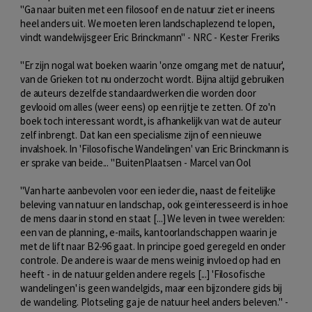
"Ga naar buiten met een filosoof en de natuur ziet er ineens
heel anders uit. We moeten leren landschaplezend te lopen,
vindt wandelwijsgeer Eric Brinckmann" - NRC - Kester Freriks
"Er zijn nogal wat boeken waarin 'onze omgang met de natuur',
van de Grieken tot nu onderzocht wordt. Bijna altijd gebruiken
de auteurs dezelfde standaardwerken die worden door
gevlooid om alles (weer eens) op een rijtje te zetten. Of zo'n
boek toch interessant wordt, is afhankelijk van wat de auteur
zelf inbrengt. Dat kan een specialisme zijn of een nieuwe
invalshoek. In 'Filosofische Wandelingen' van Eric Brinckmann is
er sprake van beide... "BuitenPlaatsen - Marcel van Ool
"Van harte aanbevolen voor een ieder die, naast de feitelijke
beleving van natuur en landschap, ook geïnteresseerd is in hoe
de mens daar in stond en staat [...] We leven in twee werelden:
een van de planning, e-mails, kantoorlandschappen waarin je
met de lift naar B2-96 gaat. In principe goed geregeld en onder
controle. De andere is waar de mens weinig invloed op had en
heeft - in de natuur gelden andere regels [...] 'Filosofische
wandelingen' is geen wandelgids, maar een bijzondere gids bij
de wandeling. Plotseling ga je de natuur heel anders beleven." -