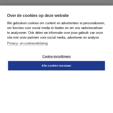
Over de cookies op deze website
We gebruiken cookies om content en advertenties te personaliseren,
© 2026
Koninklijke Boom uitgevers
om functies voor social media te bieden en om ons websiteverkeer
te analyseren. Ook delen we informatie over jouw gebruik van onze
Klantenservice
site met onze partners voor social media, adverteren en analyse.
Service & informatie
Privacy- en cookieverklaring
Contact
Retourneren
Docentenservice
Cookie-instellingen
Snel bestellen
Teamviewer
Alle cookies toestaan
Boom voor jou
Voor de boekhandel
Voor de pers
Publiceren bij Boom
Werken bij Boom & Vacatures
Over Boom
Wat ons drijft