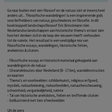
Ga naar buiten met een filosoof en de natuur ziet er ineens heel
anders uit... 'Filosofische wandelingen' is een inspirerende gids
voor liefhebbers van natuur, geschiedenis en filosofie. In dit
boek koppelt landschapsfilosoof Eric Brinckmann tien
Nederlandse landschappen aan historische thema's en laat zien
hoe het denken zich in de loop der eeuwen heeft verhouden
tot de ruimte. Het resultaat is een veelzijdige mix van
filosofische essays, wandelingen, historische feiten,
anekdotes & citaten.
- Filosofische essays en historisch materiaal gekoppeld aan
wandelingen in de natuur
- 10 wandelroutes door Nederland (8 - 17 km), wandelinstructies
en kaarten
- Thema's en voorbeelden: schilderkunst, religieus erfgoed,
mystiek, natuurbeleving, natuurbeelden, natuurbeschouwing,
schoonheid, vergankelijkheid, ruimte
- Tal van historische anekdotes, feiten en treffende citaten
- Geïllustreerd met tien sfeerbeelden
Uit de pers