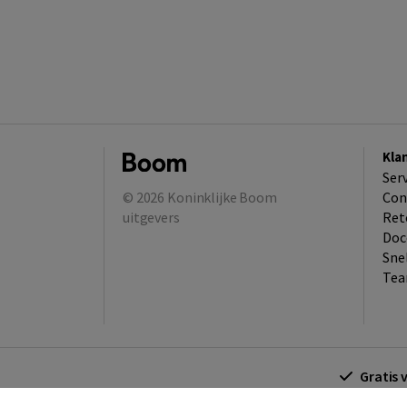
Kla
Ser
© 2026
Koninklijke Boom
Con
uitgevers
Ret
Doc
Sne
Tea
Gratis 