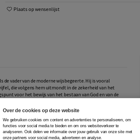
Plaats op wensenlijst
 de vader van de moderne wijsbegeerte. Hij is vooral
ijfel, die volgens hem uitmondt in de zekerheid van het
ngspunt voor het bewijs van het bestaan van God en van de
a echter een onlosmakelijk onderdeel van zijn bredere
trekten tot op het gebied van de fysica, wiskunde,
Over de cookies op deze website
We gebruiken cookies om content en advertenties te personaliseren, om
functies voor social media te bieden en om ons websiteverkeer te
ijk zien dat Descartes vooral een pleitbezorger en
analyseren. Ook delen we informatie over jouw gebruik van onze site met
enadering van de werkelijkheid en zijn metafysica
onze partners voor social media, adverteren en analyse.