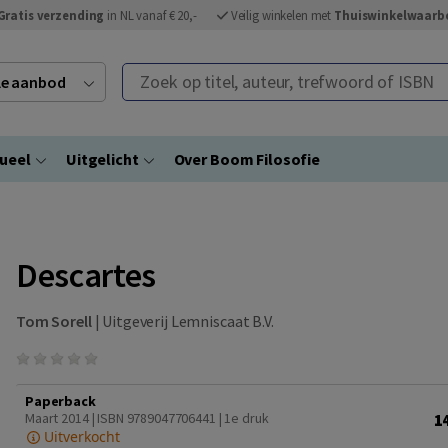
Gratis verzending
in NL vanaf € 20,-
Veilig winkelen met
Thuiswinkelwaarb
Zoek op titel, auteur, trefwoord of ISBN
ele aanbod
ueel
Uitgelicht
Over Boom Filosofie
Descartes
Tom Sorell
|
Uitgeverij Lemniscaat B.V.
Paperback
1
Maart 2014 | ISBN 9789047706441 | 1e druk
Uitverkocht