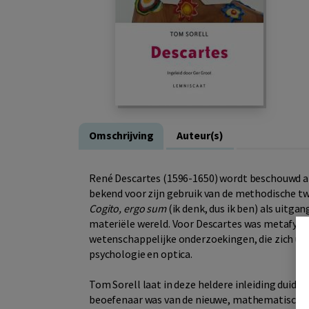
Omschrijving
Auteur(s)
René Descartes (1596-1650) wordt beschouwd als
bekend voor zijn gebruik van de methodische tw
Cogito, ergo sum
(ik denk, dus ik ben) als uitga
materiële wereld. Voor Descartes was metafysic
wetenschappelijke onderzoekingen, die zich uits
psychologie en optica.
Tom Sorell laat in deze heldere inleiding duidel
beoefenaar was van de nieuwe, mathematische b