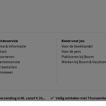
ntenservice
Boom voor jou
vice & informatie
Voor de boekhandel
tact
Voor de pers
ourneren
Publiceren bij Boom
entenservice
Werken bij Boom & Vacatur
l bestellen
mviewer
verzending in NL vanaf € 20,-.
Veilig winkelen met Thuiswin