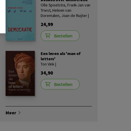
Olle Spoelstra, Frank-Jan van
Triest, Heleen van
Doremalen, Joan de Ruijter |
24,99
Bestellen
Een leven als 'man of
letters'
Ton Vink |
34,90
Bestellen
Meer