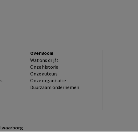
Over Boom
Wat ons drijft
Onze historie
Onze auteurs
es
Onze organisatie
Duurzaam ondernemen
kelwaarborg