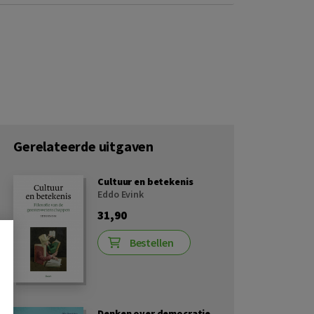
Gerelateerde uitgaven
Cultuur en betekenis
Eddo Evink
31,90
Bestellen
Denken over democratie