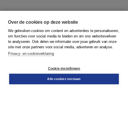
Over de cookies op deze website
We gebruiken cookies om content en advertenties te personaliseren,
© 2026
Koninklijke Boom uitgevers
om functies voor social media te bieden en om ons websiteverkeer
te analyseren. Ook delen we informatie over jouw gebruik van onze
Klantenservice
site met onze partners voor social media, adverteren en analyse.
Service & informatie
Privacy- en cookieverklaring
Contact
Retourneren
Docentenservice
Cookie-instellingen
Snel bestellen
Teamviewer
Alle cookies toestaan
Boom voor jou
Voor de boekhandel
Voor de pers
Publiceren bij Boom
Werken bij Boom & Vacatures
Over Boom