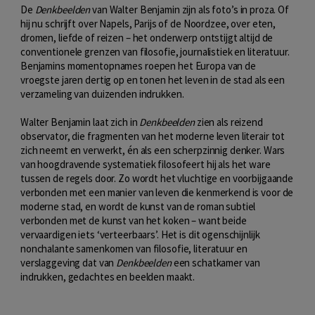
De
Denkbeelden
van Walter Benjamin zijn als foto’s in proza. Of
hij nu schrijft over Napels, Parijs of de Noordzee, over eten,
dromen, liefde of reizen – het onderwerp ontstijgt altijd de
conventionele grenzen van filosofie, journalistiek en literatuur.
Benjamins momentopnames roepen het Europa van de
vroegste jaren dertig op en tonen het leven in de stad als een
verzameling van duizenden indrukken.
Walter Benjamin laat zich in
Denkbeelden
zien als reizend
observator, die fragmenten van het moderne leven literair tot
zich neemt en verwerkt, én als een scherpzinnig denker. Wars
van hoogdravende systematiek filosofeert hij als het ware
tussen de regels door. Zo wordt het vluchtige en voorbijgaande
verbonden met een manier van leven die kenmerkend is voor de
moderne stad, en wordt de kunst van de roman subtiel
verbonden met de kunst van het koken – want beide
vervaardigen iets ‘verteerbaars’. Het is dit ogenschijnlijk
nonchalante samenkomen van filosofie, literatuur en
verslaggeving dat van
Denkbeelden
een schatkamer van
indrukken, gedachtes en beelden maakt.