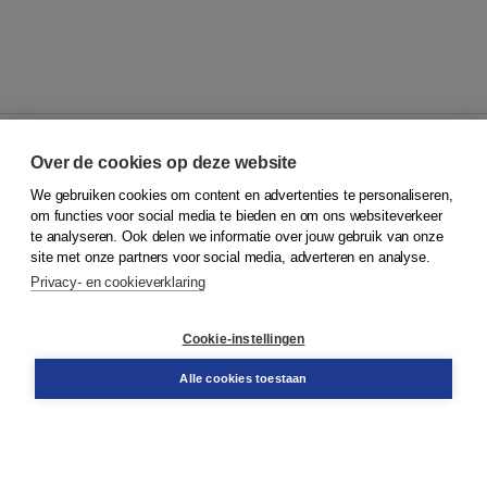
Over de cookies op deze website
We gebruiken cookies om content en advertenties te personaliseren,
© 2026
Koninklijke Boom uitgevers
om functies voor social media te bieden en om ons websiteverkeer
te analyseren. Ook delen we informatie over jouw gebruik van onze
Klantenservice
site met onze partners voor social media, adverteren en analyse.
Service & informatie
Privacy- en cookieverklaring
Contact
Retourneren
Docentenservice
Cookie-instellingen
Snel bestellen
Teamviewer
Alle cookies toestaan
Boom voor jou
Voor de boekhandel
Voor de pers
Publiceren bij Boom