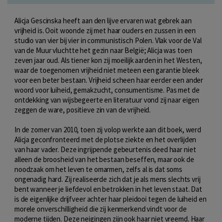
Alicja Gescinska heeft aan den lijve ervaren wat gebrek aan
vrijheid is. Ooit woonde zij met haar ouders en zussen in een
studio van vier bij vier in communistisch Polen. Vlak voor de Val
van de Muur vluchtte het gezin naar België; Alicja was toen
zeven jaar oud. Als tiener kon zij moeilijk aarden in het Westen,
waar de toegenomen vrijheid niet meteen een garantie bleek
voor een beter bestaan. Vrijheid scheen haar eerder een ander
woord voor luiheid, gemakzucht, consumentisme. Pas met de
ontdekking van wijsbegeerte en literatuur vond zij naar eigen
zeggen de ware, positieve zin van de vrijheid.
In de zomer van 2010, toen zij volop werkte aan dit boek, werd
Alicja geconfronteerd met de plotse ziekte en het overlijden
van haar vader. Deze ingrijpende gebeurtenis deed haar niet
alleen de broosheid van het bestaan beseffen, maar ook de
noodzaak om het leven te omarmen, zelfs al is dat soms
ongenadig hard. Zij realiseerde zich dat je als mens slechts vrij
bent wanneer je liefdevol en betrokken in het leven staat. Dat
is de eigenlijke drijfveer achter haar pleidooi tegen de luiheid en
morele onverschilligheid die zij kenmerkend vindt voor de
moderne tijden. Deze neigingen zijn ook haar niet vreemd. Haar