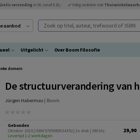
Gratis verzending
in NL vanaf € 20,-
Veilig winkelen met
Thuiswinkelwaarb
Zoek op titel, auteur, trefwoord of ISBN
ele aanbod
ueel
Uitgelicht
Over Boom Filosofie
lieke domein
De structuurverandering van 
Jürgen Habermas
|
Boom
Gebonden
29,90
Oktober 2015 | ISBN 9789089534392 | 1e druk
| 380 blz.
Levertijd 1-2 werkdagen