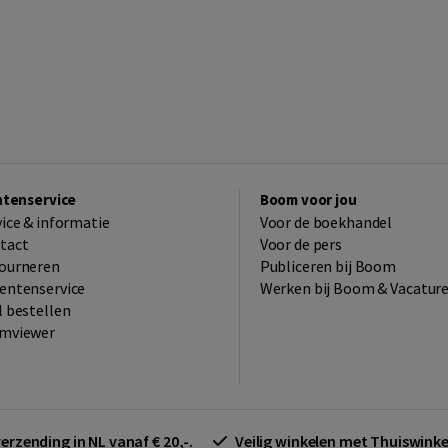
ntenservice
Boom voor jou
vice & informatie
Voor de boekhandel
tact
Voor de pers
ourneren
Publiceren bij Boom
entenservice
Werken bij Boom & Vacatur
l bestellen
mviewer
verzending in NL vanaf € 20,-.
Veilig winkelen met Thuiswin