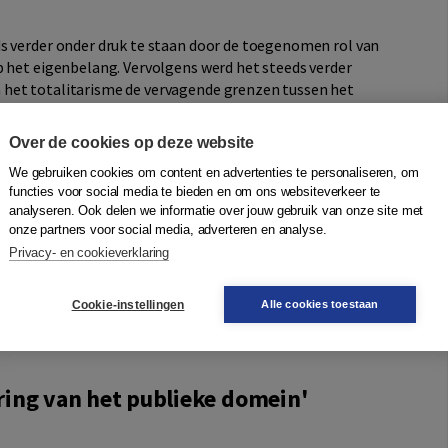
s verder onder druk te staan door de toegenomen rol van
p het eigenbelang. Vervolgens werd het steeds verder
het totalitarisme de vervagende grenzen tussen het
Over de cookies op deze website
ectief biedt Habermas de weg naar een oplossing: een
We gebruiken cookies om content en advertenties te personaliseren, om
uurverandering van het publieke domein
staat daarmee aan
functies voor social media te bieden en om ons websiteverkeer te
analyseren. Ook delen we informatie over jouw gebruik van onze site met
onze partners voor social media, adverteren en analyse.
lichkeit
Privacy- en cookieverklaring
Cookie-instellingen
Alle cookies toestaan
ring van het publieke domein'