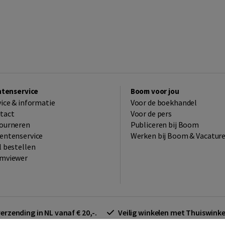
ntenservice
Boom voor jou
vice & informatie
Voor de boekhandel
tact
Voor de pers
ourneren
Publiceren bij Boom
entenservice
Werken bij Boom & Vacatur
l bestellen
mviewer
verzending in NL vanaf € 20,-.
Veilig winkelen met Thuiswin