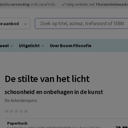
Gratis verzending
in NL vanaf € 20,-
Veilig winkelen met
Thuiswinkelwaarb
Zoek op titel, auteur, trefwoord of ISBN
ele aanbod
ueel
Uitgelicht
Over Boom Filosofie
De stilte van het licht
schoonheid en onbehagen in de kunst
De Arbeiderspers
Paperback
29,99