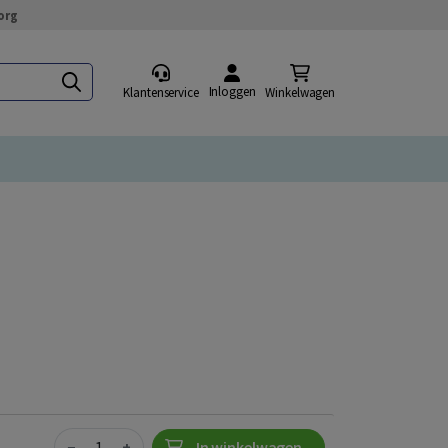
org
Inloggen
Klantenservice
Winkelwagen
Quantity
−
+
In winkelwagen