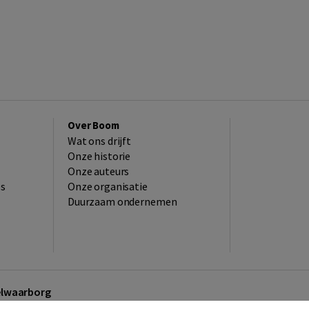
Over Boom
Wat ons drijft
Onze historie
Onze auteurs
es
Onze organisatie
Duurzaam ondernemen
kelwaarborg