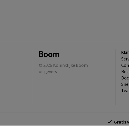
Kla
Ser
© 2026
Koninklijke Boom
Con
uitgevers
Ret
Doc
Sne
Tea
Gratis 