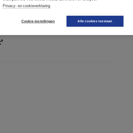
ikbare nabije.' - K. Schippers over
De stilte van het licht
Privacy- en cookieverklaring
Cookie-instellingen
Alle cookies toestaan
t'