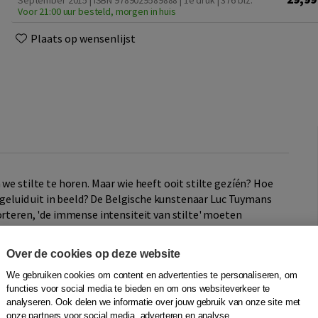
September 2015 | ISBN 9789029589888 | 1e druk
| 376 blz.
Voor 21:00 uur besteld, morgen in huis
Plaats op wensenlijst
we stilte te horen. Maar wie heeft ooit stilte gezíén? Hoe
n geluid uit in beeld? De Belgische kunstenaar Luc Tuymans
orteren, 'de immense intensiteit van stilte' moeten
Over de cookies op deze website
ten van die immense stilte. Misschien belichaamt stilte in
 verlangen vormt voor Zwagerman de aandrijfmotor in
We gebruiken cookies om content en advertenties te personaliseren, om
De
functies voor social media te bieden en om ons websiteverkeer te
analyseren. Ook delen we informatie over jouw gebruik van onze site met
onze partners voor social media, adverteren en analyse.