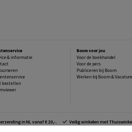
ntenservice
Boom voor jou
vice & informatie
Voor de boekhandel
tact
Voor de pers
ourneren
Publiceren bij Boom
entenservice
Werken bij Boom & Vacatur
l bestellen
mviewer
verzending in NL vanaf € 20,-.
Veilig winkelen met Thuiswin