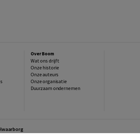
Over Boom
Wat ons drijft
Onze historie
Onze auteurs
es
Onze organisatie
Duurzaam ondernemen
kelwaarborg