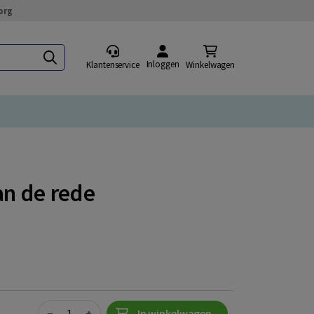
org
Inloggen
Klantenservice
Winkelwagen
an de rede
Quantity
−
+
In winkelwagen