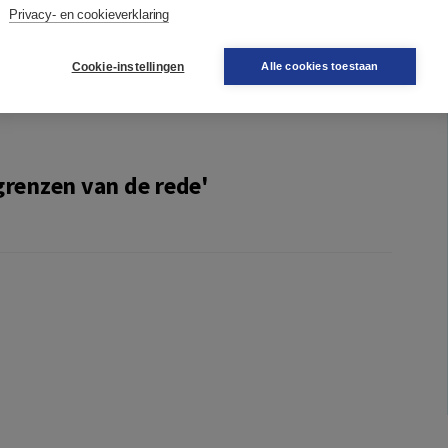
Privacy- en cookieverklaring
lossen Vernunft
Eekert, Walter van Herck en Willem Lemmens
Cookie-instellingen
Alle cookies toestaan
grenzen van de rede'