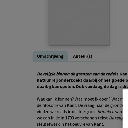
Omschrijving
Auteur(s)
De religie binnen de grenzen van de rede
is Kan
natuur. Hij onderzoekt daarbij of het goede o
daarbij kan spelen. Ook vandaag de dag is di
Wat kan ik kennen? Wat moet ik doen? Wat mag 
de filosofie van Kant. De vraag naar de grondsl
vinden we reeds in de drie grote
Kritieken
van Ka
we aan in de in 1793 verschenen tekst
De religie
sleutelwerk in het oeuvre van Kant.