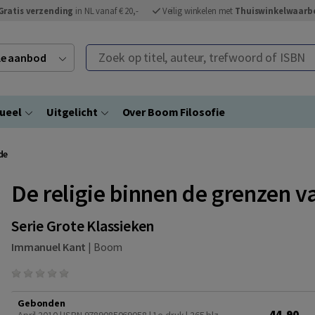
Gratis verzending
in NL vanaf € 20,-
Veilig winkelen met
Thuiswinkelwaarb
Zoek op titel, auteur, trefwoord of ISBN
ele aanbod
ueel
Uitgelicht
Over Boom Filosofie
de
De religie binnen de grenzen v
Serie Grote Klassieken
Immanuel Kant
|
Boom
Gebonden
44,90