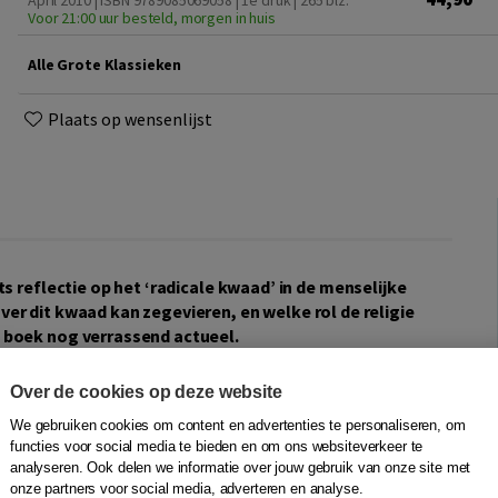
April 2010 | ISBN 9789085069058 | 1e druk
| 265 blz.
Voor 21:00 uur besteld, morgen in huis
Alle Grote Klassieken
Plaats op wensenlijst
ts reflectie op het ‘radicale kwaad’ in de menselijke
ver dit kwaad kan zegevieren, en welke rol de religie
t boek nog verrassend actueel.
ik hopen? Deze drie vragen vormen het centrale punt in
Over de cookies op deze website
ag en de betekenis van het geloof (wat mag ik hopen?)
We gebruiken cookies om content en advertenties te personaliseren, om
nt, maar de meest uitvoerige behandeling ervan treffen
functies voor social media te bieden en om ons websiteverkeer te
 binnen de grenzen van de rede
. Het is nog altijd een
analyseren. Ook delen we informatie over jouw gebruik van onze site met
onze partners voor social media, adverteren en analyse.