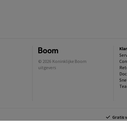
Kla
Ser
© 2026
Koninklijke Boom
Con
uitgevers
Ret
Doc
Sne
Tea
Gratis 