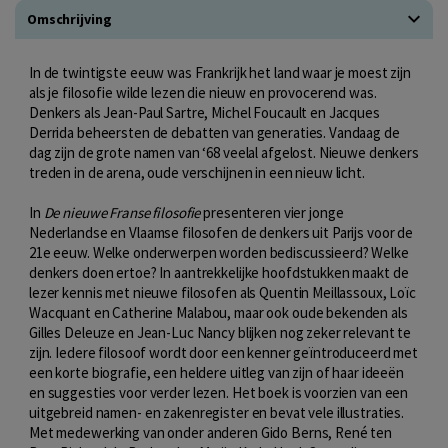
Omschrijving
In de twintigste eeuw was Frankrijk het land waar je moest zijn
als je filosofie wilde lezen die nieuw en provocerend was.
Denkers als Jean-Paul Sartre, Michel Foucault en Jacques
Derrida beheersten de debatten van generaties. Vandaag de
dag zijn de grote namen van ‘68 veelal afgelost. Nieuwe denkers
treden in de arena, oude verschijnen in een nieuw licht.
In
De nieuwe Franse filosofie
presenteren vier jonge
Nederlandse en Vlaamse filosofen de denkers uit Parijs voor de
21e eeuw. Welke onderwerpen worden bediscussieerd? Welke
denkers doen ertoe? In aantrekkelijke hoofdstukken maakt de
lezer kennis met nieuwe filosofen als Quentin Meillassoux, Loïc
Wacquant en Catherine Malabou, maar ook oude bekenden als
Gilles Deleuze en Jean-Luc Nancy blijken nog zeker relevant te
zijn. Iedere filosoof wordt door een kenner geïntroduceerd met
een korte biografie, een heldere uitleg van zijn of haar ideeën
en suggesties voor verder lezen. Het boek is voorzien van een
uitgebreid namen- en zakenregister en bevat vele illustraties.
Met medewerking van onder anderen Gido Berns, René ten