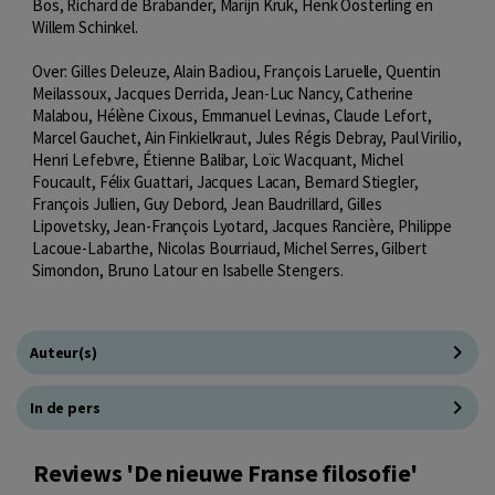
Bos, Richard de Brabander, Marijn Kruk, Henk Oosterling en
Willem Schinkel.
Over: Gilles Deleuze, Alain Badiou, François Laruelle, Quentin
Meilassoux, Jacques Derrida, Jean-Luc Nancy, Catherine
Malabou, Hélène Cixous, Emmanuel Levinas, Claude Lefort,
Marcel Gauchet, Ain Finkielkraut, Jules Régis Debray, Paul Virilio,
Henri Lefebvre, Étienne Balibar, Loïc Wacquant, Michel
Foucault, Félix Guattari, Jacques Lacan, Bernard Stiegler,
François Jullien, Guy Debord, Jean Baudrillard, Gilles
Lipovetsky, Jean-François Lyotard, Jacques Rancière, Philippe
Lacoue-Labarthe, Nicolas Bourriaud, Michel Serres, Gilbert
Simondon, Bruno Latour en Isabelle Stengers.
Auteur(s)
In de pers
Reviews 'De nieuwe Franse filosofie'