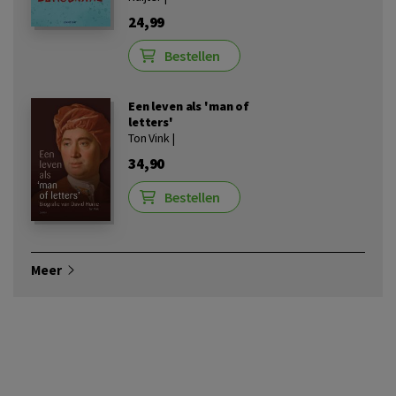
24,99
Bestellen
Een leven als 'man of
letters'
Ton Vink |
34,90
Bestellen
Meer