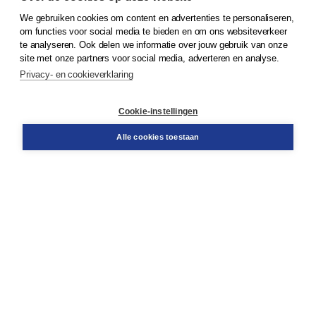
We gebruiken cookies om content en advertenties te personaliseren,
© 2026
Koninklijke Boom uitgevers
om functies voor social media te bieden en om ons websiteverkeer
te analyseren. Ook delen we informatie over jouw gebruik van onze
Klantenservice
site met onze partners voor social media, adverteren en analyse.
Service & informatie
Privacy- en cookieverklaring
Contact
Retourneren
Docentenservice
Cookie-instellingen
Snel bestellen
Teamviewer
Alle cookies toestaan
Boom voor jou
Voor de boekhandel
Voor de pers
Publiceren bij Boom
Werken bij Boom & Vacatures
Over Boom
Wat ons drijft
Onze historie
Onze auteurs
Onze organisatie