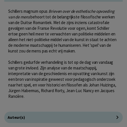
Schillers magnum opus
Brieven over de esthetische opvoeding
van de mens
behoort tot de belangrijkste filosofische werken
van de Duitse Romantiek. Met de zijns inziens catastrofale
gevolgen van de Franse Revolutie voor ogen, komt Schiller
ertoe geen heil meer te verwachten van politieke middelen en
alleen het niet-politieke middel van de kunst in staat te achten
de moderne maatschappij te humaniseren. Het 'spel' van de
kunst zou de mens pas echt vrij maken.
Schillers gedurfde verhandeling is tot op de dag van vandaag
van grote invloed. Zijn analyse van de maatschappij,
interpretatie van de geschiedenis en opvatting van kunst zijn
een bron van inspiratie geweest voor pedagogisch onderzoek
naar het spel, en voor historici en filosofen als Johan Huizinga,
Jürgen Habermas, Richard Rorty, Jean-Luc Nancy en Jacques
Rancière.
Auteur(s)