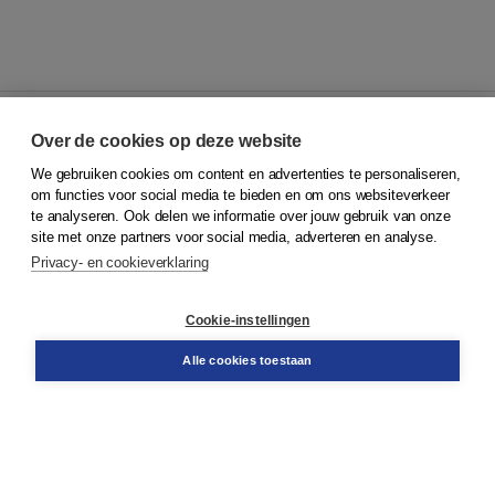
Over de cookies op deze website
We gebruiken cookies om content en advertenties te personaliseren,
© 2026
Koninklijke Boom uitgevers
om functies voor social media te bieden en om ons websiteverkeer
te analyseren. Ook delen we informatie over jouw gebruik van onze
Klantenservice
site met onze partners voor social media, adverteren en analyse.
Service & informatie
Privacy- en cookieverklaring
Contact
Retourneren
Docentenservice
Cookie-instellingen
Snel bestellen
Teamviewer
Alle cookies toestaan
Boom voor jou
Voor de boekhandel
Voor de pers
Publiceren bij Boom
Werken bij Boom & Vacatures