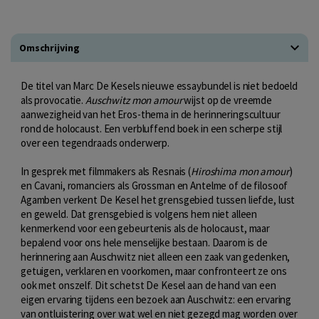
Omschrijving
De titel van Marc De Kesels nieuwe essaybundel is niet bedoeld
als provocatie.
Auschwitz mon amour
wijst op de vreemde
aanwezigheid van het Eros-thema in de herinneringscultuur
rond de holocaust. Een verbluffend boek in een scherpe stijl
over een tegendraads onderwerp.
In gesprek met filmmakers als Resnais (
Hiroshima mon amour
)
en Cavani, romanciers als Grossman en Antelme of de filosoof
Agamben verkent De Kesel het grensgebied tussen liefde, lust
en geweld. Dat grensgebied is volgens hem niet alleen
kenmerkend voor een gebeurtenis als de holocaust, maar
bepalend voor ons hele menselijke bestaan. Daarom is de
herinnering aan Auschwitz niet alleen een zaak van gedenken,
getuigen, verklaren en voorkomen, maar confronteert ze ons
ook met onszelf. Dit schetst De Kesel aan de hand van een
eigen ervaring tijdens een bezoek aan Auschwitz: een ervaring
van ontluistering over wat wel en niet gezegd mag worden over