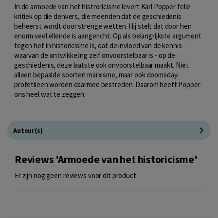
In de armoede van het histroricisme levert Karl Popper felle
kritiek op die denkers, die meenden dat de geschiedenis
beheerst wordt door strenge wetten. Hij stelt dat door hen
enorm veel ellende is aangericht. Op als belangrijkste argument
tegen het in historicisme is, dat de invloed van de kennis -
waarvan de ontwikkeling zelf onvoorstelbaar is - op de
geschiedenis, deze laatste ook onvoorstelbaar maakt. Niet
alleen bepaalde soorten marxisme, maar ook doomsday-
profetiieën worden daarmee bestreden. Daarom heeft Popper
ons heel wat te zeggen.
Auteur(s)
Reviews 'Armoede van het historicisme'
Er zijn nog geen reviews voor dit product