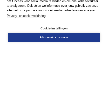
om functies voor social media te bieden en om ons websiteverkeer
te analyseren. Ook delen we informatie over jouw gebruik van onze
Klantenservice
site met onze partners voor social media, adverteren en analyse.
Service & informatie
Privacy- en cookieverklaring
Contact
Retourneren
Docentenservice
Cookie-instellingen
Snel bestellen
Teamviewer
Alle cookies toestaan
Boom voor jou
Voor de boekhandel
Voor de pers
Publiceren bij Boom
Werken bij Boom & Vacatures
Over Boom
Wat ons drijft
Onze historie
Onze auteurs
Onze organisatie
Duurzaam ondernemen