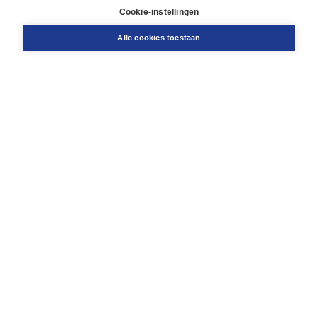
Docentenservice
Cookie-instellingen
Snel bestellen
Teamviewer
Alle cookies toestaan
Boom voor jou
Voor de boekhandel
Voor de pers
Publiceren bij Boom
Werken bij Boom & Vacatures
Over Boom
Wat ons drijft
Onze historie
Onze auteurs
Onze organisatie
Duurzaam ondernemen
Gratis verzending in NL vanaf € 20,-.
Veilig winkelen met Thuiswinkelwaarborg