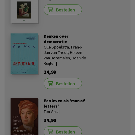
Bestellen
Denken over
democratie
Olle Spoelstra, Frank-
Jan van Triest, Heleen
van Doremalen, Joan de
Ruijter |
24,99
Bestellen
Een leven als 'man of
letters'
Ton Vink |
34,90
Bestellen