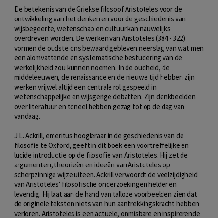
De betekenis van de Griekse filosoof Aristoteles voor de
ontwikkeling van het denken en voor de geschiedenis van
wijsbegeerte, wetenschap en cultuur kan nauwelijks
overdreven worden. De werken van Aristoteles (384 - 322)
vormen de oudste ons bewaard gebleven neerslag van wat men
een alomvattende en systematische bestudering van de
werkelijkheid zou kunnen noemen. In de oudheid, de
middeleeuwen, de renaissance en de nieuwe tijd hebben zijn
werken vrijwel altijd een centrale rol gespeeld in
wetenschappelijke en wijsgerige debatten. Zijn denkbeelden
over literatuur en toneel hebben gezag tot op de dag van
vandaag.
J.L. Ackrill, emeritus hoogleraar in de geschiedenis van de
filosofie te Oxford, geeft in dit boek een voortreffelijke en
lucide introductie op de filosofie van Aristoteles. Hij zet de
argumenten, theorieën en ideeën van Aristoteles op
scherpzinnige wijze uiteen. Ackrill verwoordt de veelzijdigheid
van Aristoteles' filosofische onderzoekingen helder en
levendig. Hij laat aan de hand van talloze voorbeelden zien dat
de originele teksten niets van hun aantrekkingskracht hebben
verloren. Aristoteles is een actuele, onmisbare en inspirerende