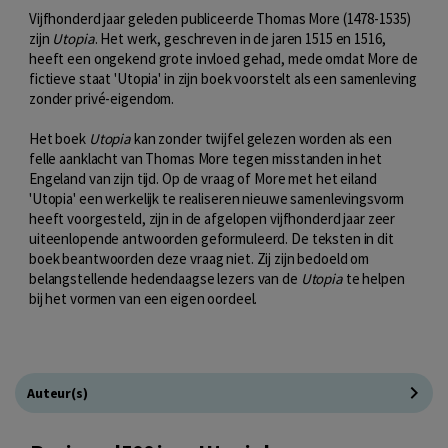
Vijfhonderd jaar geleden publiceerde Thomas More (1478-1535)
zijn
Utopia
. Het werk, geschreven in de jaren 1515 en 1516,
heeft een ongekend grote invloed gehad, mede omdat More de
fictieve staat 'Utopia' in zijn boek voorstelt als een samenleving
zonder privé-eigendom.
Het boek
Utopia
kan zonder twijfel gelezen worden als een
felle aanklacht van Thomas More tegen misstanden in het
Engeland van zijn tijd. Op de vraag of More met het eiland
'Utopia' een werkelijk te realiseren nieuwe samenlevingsvorm
heeft voorgesteld, zijn in de afgelopen vijfhonderd jaar zeer
uiteenlopende antwoorden geformuleerd. De teksten in dit
boek beantwoorden deze vraag niet. Zij zijn bedoeld om
belangstellende hedendaagse lezers van de
Utopia
te helpen
bij het vormen van een eigen oordeel.
Auteur(s)