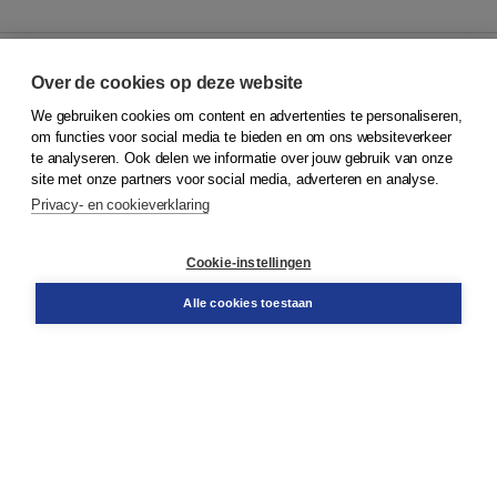
Over de cookies op deze website
We gebruiken cookies om content en advertenties te personaliseren,
© 2026
Koninklijke Boom uitgevers
om functies voor social media te bieden en om ons websiteverkeer
te analyseren. Ook delen we informatie over jouw gebruik van onze
Klantenservice
site met onze partners voor social media, adverteren en analyse.
Service & informatie
Privacy- en cookieverklaring
Contact
Retourneren
Docentenservice
Cookie-instellingen
Snel bestellen
Teamviewer
Alle cookies toestaan
Boom voor jou
Voor de boekhandel
Voor de pers
Publiceren bij Boom
Werken bij Boom & Vacatures
Over Boom