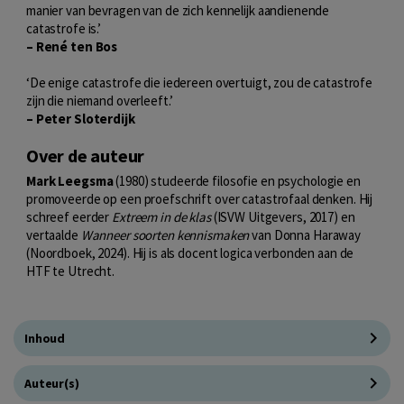
manier van bevragen van de zich kennelijk aandienende
catastrofe is.’
– René ten Bos
‘De enige catastrofe die iedereen overtuigt, zou de catastrofe
zijn die niemand overleeft.’
– Peter Sloterdijk
Over de auteur
Mark Leegsma
(1980) studeerde filosofie en psychologie en
promoveerde op een proefschrift over catastrofaal denken. Hij
schreef eerder
Extreem in de klas
(ISVW Uitgevers, 2017) en
vertaalde
Wanneer soorten kennismaken
van Donna Haraway
(Noordboek, 2024). Hij is als docent logica verbonden aan de
HTF te Utrecht.
Inhoud
Auteur(s)