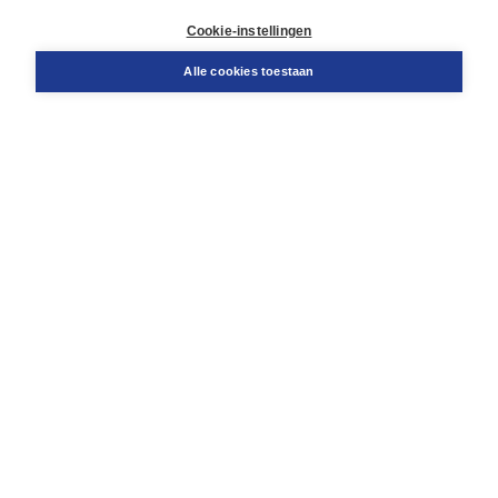
Retourneren
Docentenservice
Cookie-instellingen
Snel bestellen
Teamviewer
Alle cookies toestaan
Boom voor jou
Voor de boekhandel
Voor de pers
Publiceren bij Boom
Werken bij Boom & Vacatures
Over Boom
Wat ons drijft
Onze historie
Onze auteurs
Onze organisatie
Duurzaam ondernemen
Gratis verzending in NL vanaf € 20,-.
Veilig winkelen met Thuiswinkelwaarborg