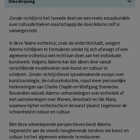
Omschrijving
Zonder richtlijn
is het tweede deel van een reeks essaybundels
over cultuurkritiek en maatschappij die door Adorno zelf is
samengesteld.
In deze 'kleine esthetica', zoals de ondertitel luidt, weigert
Adorno richtlijnen te formuleren omdat hij zich afvraagt of een
algemene esthetica wel recht kan doen aan het individuele
kunstwerk. Volgens Adorno kan dat alleen door vanuit
verschillende invalshoeken over kunst en cultuur te
schrijven.
Zonder richtlijn
bevat spraakmakende essays over
kunstsociologie, de cultuurindustrie, naast meer persoonlijke
herinneringen aan Charlie Chaplin en Wolfgang Steinecke.
Bovendien wisselt Adorno verhandelingen over esthetiek af
met aantekeningen over Wenen, Amorbach en Sils Maria,
waarmee hij het esthetische in de kunst plaatst tegenover de
schoonheid in natuur en cultuur.
Met deze uiteenlopende perspectieven biedt Adorno
tegenwicht aan de steeds terugkerende tendens om kunst en
cultuur tot het algemeen erkende te reduceren.