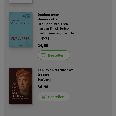
Denken over
democratie
Olle Spoelstra, Frank-
Jan van Triest, Heleen
van Doremalen, Joan de
Ruijter |
24,99
Bestellen
Een leven als 'man of
letters'
Ton Vink |
34,90
Bestellen