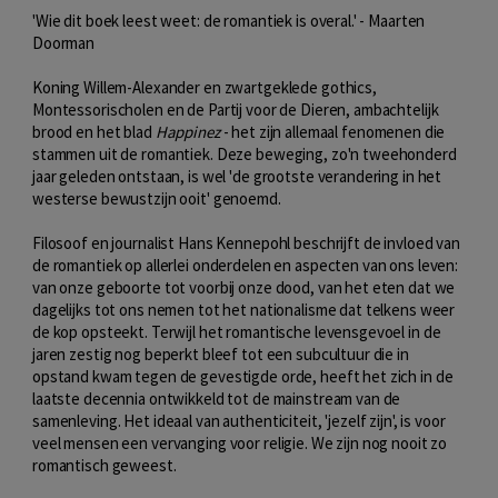
'Wie dit boek leest weet: de romantiek is overal.' - Maarten
Doorman
Koning Willem-Alexander en zwartgeklede gothics,
Montessorischolen en de Partij voor de Dieren, ambachtelijk
brood en het blad
Happinez
- het zijn allemaal fenomenen die
stammen uit de romantiek. Deze beweging, zo'n tweehonderd
jaar geleden ontstaan, is wel 'de grootste verandering in het
westerse bewustzijn ooit' genoemd.
Filosoof en journalist Hans Kennepohl beschrijft de invloed van
de romantiek op allerlei onderdelen en aspecten van ons leven:
van onze geboorte tot voorbij onze dood, van het eten dat we
dagelijks tot ons nemen tot het nationalisme dat telkens weer
de kop opsteekt. Terwijl het romantische levensgevoel in de
jaren zestig nog beperkt bleef tot een subcultuur die in
opstand kwam tegen de gevestigde orde, heeft het zich in de
laatste decennia ontwikkeld tot de mainstream van de
samenleving. Het ideaal van authenticiteit, 'jezelf zijn', is voor
veel mensen een vervanging voor religie. We zijn nog nooit zo
romantisch geweest.