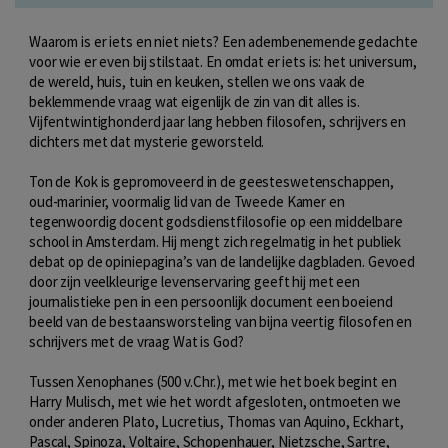
Waarom is er iets en niet niets? Een adembenemende gedachte
voor wie er even bij stilstaat. En omdat er iets is: het universum,
de wereld, huis, tuin en keuken, stellen we ons vaak de
beklemmende vraag wat eigenlijk de zin van dit alles is.
Vijfentwintighonderd jaar lang hebben filosofen, schrijvers en
dichters met dat mysterie geworsteld.
Ton de Kok is gepromoveerd in de geesteswetenschappen,
oud-marinier, voormalig lid van de Tweede Kamer en
tegenwoordig docent godsdienstfilosofie op een middelbare
school in Amsterdam. Hij mengt zich regelmatig in het publiek
debat op de opiniepagina’s van de landelijke dagbladen. Gevoed
door zijn veelkleurige levenservaring geeft hij met een
journalistieke pen in een persoonlijk document een boeiend
beeld van de bestaansworsteling van bijna veertig filosofen en
schrijvers met de vraag Wat is God?
Tussen Xenophanes (500 v.Chr.), met wie het boek begint en
Harry Mulisch, met wie het wordt afgesloten, ontmoeten we
onder anderen Plato, Lucretius, Thomas van Aquino, Eckhart,
Pascal, Spinoza, Voltaire, Schopenhauer, Nietzsche, Sartre,