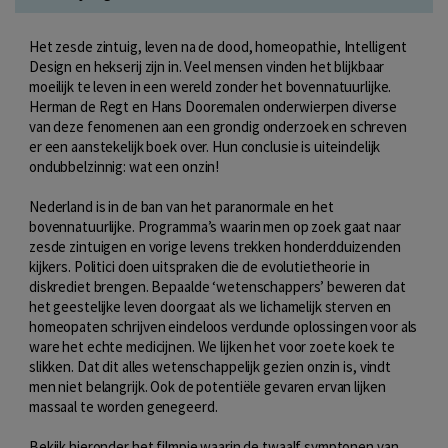
Het zesde zintuig, leven na de dood, homeopathie, Intelligent
Design en hekserij zijn in. Veel mensen vinden het blijkbaar
moeilijk te leven in een wereld zonder het bovennatuurlijke.
Herman de Regt en Hans Dooremalen onderwierpen diverse
van deze fenomenen aan een grondig onderzoek en schreven
er een aanstekelijk boek over. Hun conclusie is uiteindelijk
ondubbelzinnig: wat een onzin!
Nederland is in de ban van het paranormale en het
bovennatuurlijke. Programma’s waarin men op zoek gaat naar
zesde zintuigen en vorige levens trekken honderdduizenden
kijkers. Politici doen uitspraken die de evolutietheorie in
diskrediet brengen. Bepaalde ‘wetenschappers’ beweren dat
het geestelijke leven doorgaat als we lichamelijk sterven en
homeopaten schrijven eindeloos verdunde oplossingen voor als
ware het echte medicijnen. We lijken het voor zoete koek te
slikken. Dat dit alles wetenschappelijk gezien onzin is, vindt
men niet belangrijk. Ook de potentiële gevaren ervan lijken
massaal te worden genegeerd.
Bekijk hieronder het filmpje waarin de twaalf symptonen van