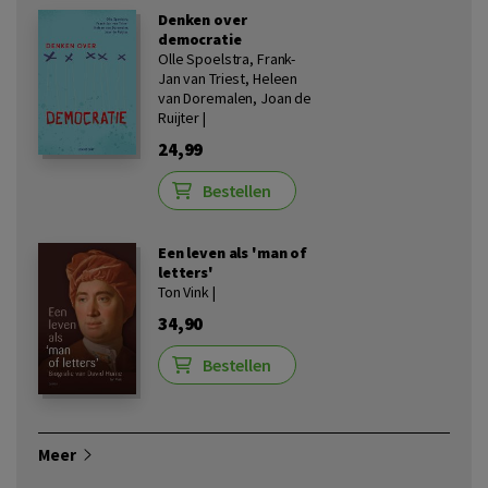
Denken over
democratie
Olle Spoelstra, Frank-
Jan van Triest, Heleen
van Doremalen, Joan de
Ruijter |
24,99
Bestellen
Een leven als 'man of
letters'
Ton Vink |
34,90
Bestellen
Meer