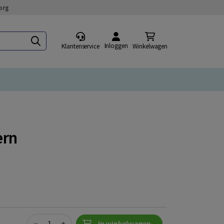
org
Inloggen
Klantenservice
Winkelwagen
ern
Quantity
−
+
In winkelwagen