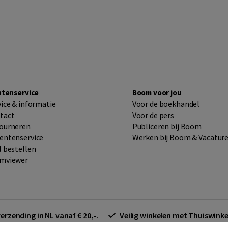
ntenservice
Boom voor jou
vice & informatie
Voor de boekhandel
tact
Voor de pers
ourneren
Publiceren bij Boom
entenservice
Werken bij Boom & Vacatur
l bestellen
mviewer
verzending in NL vanaf € 20,-.
Veilig winkelen met Thuiswin