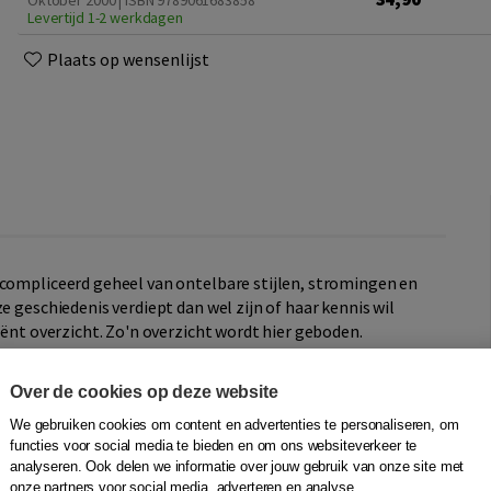
Oktober 2000 | ISBN 9789061683858
Levertijd 1-2 werkdagen
Plaats op wensenlijst
ecompliceerd geheel van ontelbare stijlen, stromingen en
e geschiedenis verdiept dan wel zijn of haar kennis wil
iënt overzicht. Zo'n overzicht wordt hier geboden.
Over de cookies op deze website
We gebruiken cookies om content en advertenties te personaliseren, om
t postmodern'
functies voor social media te bieden en om ons websiteverkeer te
analyseren. Ook delen we informatie over jouw gebruik van onze site met
onze partners voor social media, adverteren en analyse.