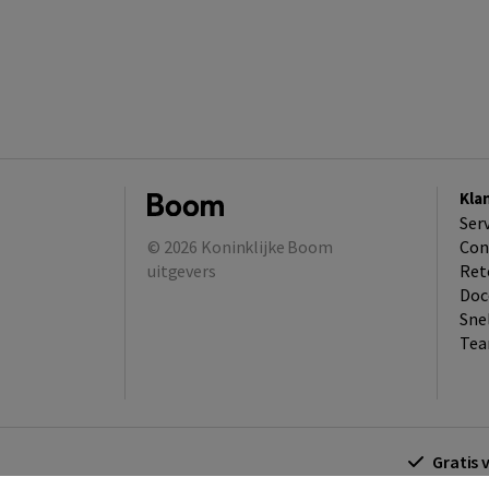
Kla
Ser
© 2026
Koninklijke Boom
Con
uitgevers
Ret
Doc
Sne
Tea
Gratis 