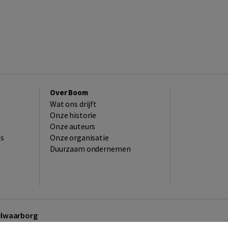
Over Boom
Wat ons drijft
Onze historie
Onze auteurs
es
Onze organisatie
Duurzaam ondernemen
kelwaarborg