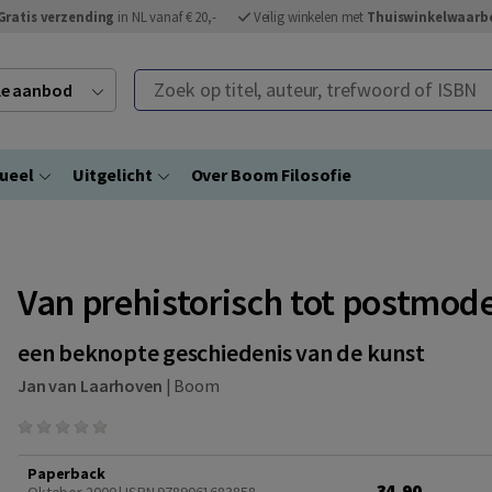
Gratis verzending
in NL vanaf € 20,-
Veilig winkelen met
Thuiswinkelwaarb
Zoek op titel, auteur, trefwoord of ISBN
ele aanbod
ueel
Uitgelicht
Over Boom Filosofie
Van prehistorisch tot postmod
een beknopte geschiedenis van de kunst
Jan van Laarhoven
|
Boom
Paperback
34,90