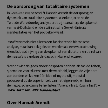
De oorsprong van totalitaire systemen
In
Totalitarisme
beschrijft Hannah Arendt de oorsprong en
dynamiek van totalitaire systemen. Al enkele jaren na de
Tweede Wereldoorlog analyseerde zij haarscherp de opkomst
van nazi-Duitsland en de stalinistische Sovjet-Unie als
manifestaties van het politieke kwaad.
Totalitarisme
is niet alleen een fascinerende historische
analyse, maar kan ook gelezen worden als een waarschuwing:
Arendts beschrijving van de opkomst van dictators en de rol van
de massa’s is vandaag de dag schrikbarend actueel.
‘Arendt wist als geen ander: despoten hebben lak aan de feiten,
sjoemelen voortdurend met de waarheid, leggen de vrije pers
aan banden en kiezen één idee of mythe uit, meestal
gebaseerd op de superioriteit van het eigen volk, om hun
demagogische claims te herhalen: “America first. Russia first”.’
–
Joke Hermsen,
NRC Handelsblad
Over Hannah Arendt