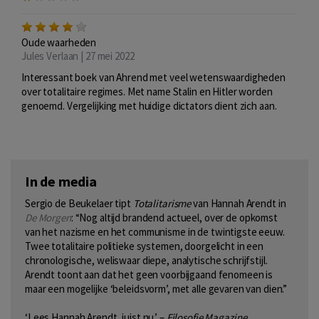
Oude waarheden
Jules Verlaan | 27 mei 2022
Interessant boek van Ahrend met veel wetenswaardigheden
over totalitaire regimes. Met name Stalin en Hitler worden
genoemd. Vergelijking met huidige dictators dient zich aan.
In de media
Sergio de Beukelaer tipt
Totalitarisme
van Hannah Arendt in
De Morgen
: “Nog altijd brandend actueel, over de opkomst
van het nazisme en het communisme in de twintigste eeuw.
Twee totalitaire politieke systemen, doorgelicht in een
chronologische, weliswaar diepe, analytische schrijfstijl.
Arendt toont aan dat het geen voorbijgaand fenomeen is
maar een mogelijke ‘beleidsvorm’, met alle gevaren van dien.”
‘Lees Hannah Arendt, juist nu.’ –
Filosofie Magazine