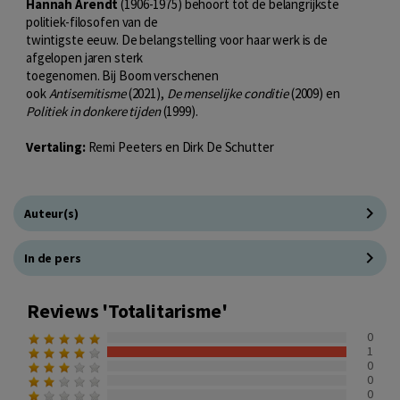
Hannah Arendt
(1906-1975) behoort tot de belangrijkste
politiek-filosofen van de
twintigste eeuw. De belangstelling voor haar werk is de
afgelopen jaren sterk
toegenomen. Bij Boom verschenen
ook
Antisemitisme
(2021),
De menselijke conditie
(2009) en
Politiek in donkere tijden
(1999).
Vertaling:
Remi Peeters en Dirk De Schutter
Auteur(s)
In de pers
Reviews 'Totalitarisme'
0
1
0
0
0