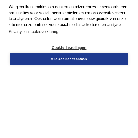
We gebruiken cookies om content en advertenties te personaliseren,
© 2026
Koninklijke Boom uitgevers
om functies voor social media te bieden en om ons websiteverkeer
te analyseren. Ook delen we informatie over jouw gebruik van onze
Klantenservice
site met onze partners voor social media, adverteren en analyse.
Service & informatie
Privacy- en cookieverklaring
Contact
Retourneren
Docentenservice
Cookie-instellingen
Snel bestellen
Teamviewer
Alle cookies toestaan
Boom voor jou
Voor de boekhandel
Voor de pers
Publiceren bij Boom
Werken bij Boom & Vacatures
Over Boom
Wat ons drijft
Onze historie
Onze auteurs
Onze organisatie