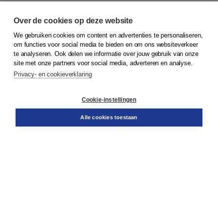
Over de cookies op deze website
We gebruiken cookies om content en advertenties te personaliseren,
© 2026
Koninklijke Boom uitgevers
om functies voor social media te bieden en om ons websiteverkeer
te analyseren. Ook delen we informatie over jouw gebruik van onze
Klantenservice
site met onze partners voor social media, adverteren en analyse.
Service & informatie
Privacy- en cookieverklaring
Contact
Retourneren
Docentenservice
Cookie-instellingen
Snel bestellen
Teamviewer
Alle cookies toestaan
Boom voor jou
Voor de boekhandel
Voor de pers
Publiceren bij Boom
Werken bij Boom & Vacatures
Over Boom
Wat ons drijft
Onze historie