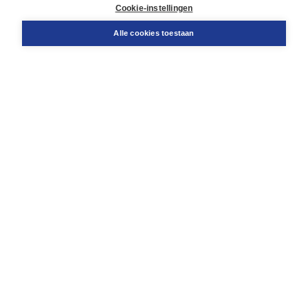
Docentenservice
Cookie-instellingen
Snel bestellen
Teamviewer
Alle cookies toestaan
Boom voor jou
Voor de boekhandel
Voor de pers
Publiceren bij Boom
Werken bij Boom & Vacatures
Over Boom
Wat ons drijft
Onze historie
Onze auteurs
Onze organisatie
Duurzaam ondernemen
Gratis verzending in NL vanaf € 20,-.
Veilig winkelen met Thuiswinkelwaarborg