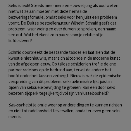
Seks is leuk! Steeds meer mensen – zowel jong als oud weten
niet wat ze aan moeten met deze herhaalde
bezweringsformule, omdat seks voor hen juist een probleem
vormt. De Duitse bestsellerauteur Wilhelm Schmid geeft dat
probleem, waar weinigen over durven te spreken, een naam:
sex-out. Wat betekent zo’n pauze voor je relatie of je
liefdesleven?
Schmid doorbreekt de bestaande taboes en laat zien dat de
kwestie niet nieuw is, maar zich al toonde in de moderne kunst
van de afgelopen eeuw. Op talloze schilderijen tref je de ene
partner radeloos op de bedrand aan, terwijl de andere het
hoofd onder het kussen verbergt. Nieuw is wel de epidemische
verspreiding van dit probleem: seksuele misère lijkt juist in
tijden van seksuele bevrijding te groeien. Kan een door seks
bezeten tijdperk tegelijkertijd vol zijn van lusteloosheid?
Sex-out
helpt je om je weer op andere dingen te kunnen richten
en niet tot radeloosheid te vervallen, omdat er even geen seks
meer is.