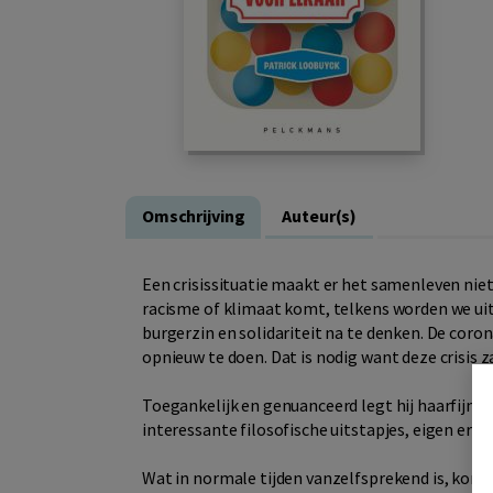
Omschrijving
Auteur(s)
Een crisissituatie maakt er het samenleven niet
racisme of klimaat komt, telkens worden we uit
burgerzin en solidariteit na te denken. De coro
opnieuw te doen. Dat is nodig want deze crisis za
Toegankelijk en genuanceerd legt hij haarfijn ui
interessante filosofische uitstapjes, eigen erv
Wat in normale tijden vanzelfsprekend is, komt i