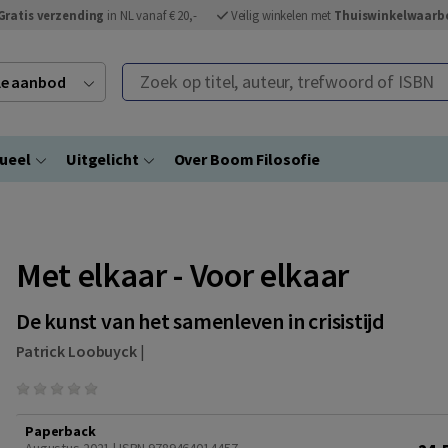
Gratis verzending
in NL vanaf € 20,-
Veilig winkelen met
Thuiswinkelwaarb
Zoek op titel, auteur, trefwoord of ISBN
ele aanbod
ueel
Uitgelicht
Over Boom Filosofie
Met elkaar - Voor elkaar
De kunst van het samenleven in crisistijd
Patrick Loobuyck
|
Paperback