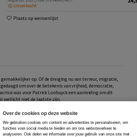
24,
Augustus 2021 | ISBN 9789464014457
Uitverkocht
Plaats op wensenlijst
 gemakkelijker op. Of de dreiging nu van terreur, migratie,
gedaagd om over de betekenis van vrijheid, democratie,
nacrisis was voor Patrick Loobuyck een aanleiding om dit
l wellicht niet de laatste zijn.
t wat er op het spel staat. Zijn analyses zijn doorspekt met
Over de cookies op deze website
aringen en herkenbare anekdotes.
We gebruiken cookies om content en advertenties te personaliseren, om
functies voor social media te bieden en om ons websiteverkeer te
n een crisistijd in alle scherpte op de agenda te staan. Ons
analyseren. Ook delen we informatie over jouw gebruik van onze site met