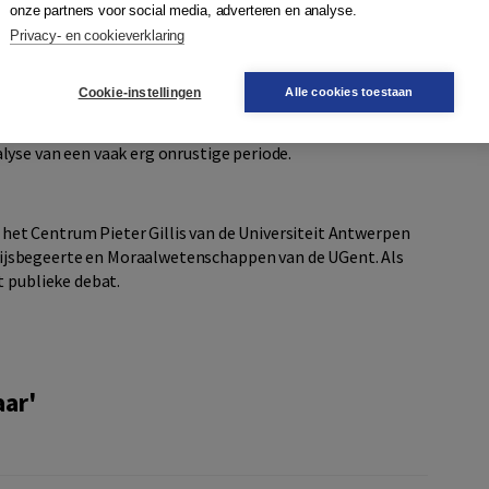
agd en we beseffen hoezeer we van elkaar afhankelijk
onze partners voor social media, adverteren en analyse.
ote oefening in wederkerigheid en solidariteit. We deden
Privacy- en cookieverklaring
ook met elkaar. Iedereen draagt een steentje bij. Die
r het was tegelijk het enige waar we ons aan konden
Cookie-instellingen
Alle cookies toestaan
yse van een vaak erg onrustige periode.
het Centrum Pieter Gillis van de Universiteit Antwerpen
ijsbegeerte en Moraalwetenschappen van de UGent. Als
t publieke debat.
aar'