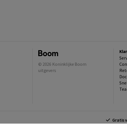
Kla
Ser
© 2026
Koninklijke Boom
Con
uitgevers
Ret
Doc
Sne
Tea
Gratis 