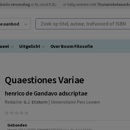
Gratis verzending
in NL vanaf € 20,-
Veilig winkelen met
Thuiswinkelwaarb
Zoek op titel, auteur, trefwoord of ISBN
ele aanbod
ueel
Uitgelicht
Over Boom Filosofie
Quaestiones Variae
henrico de Gandavo adscriptae
Redactie:
G.J. Etzkorn
|
Universitaire Pers Leuven
Gebonden