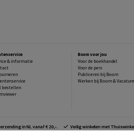
ntenservice
Boom voor jou
vice & informatie
Voor de boekhandel
tact
Voor de pers
ourneren
Publiceren bij Boom
entenservice
Werken bij Boom & Vacatur
l bestellen
mviewer
verzending in NL vanaf € 20,-.
Veilig winkelen met Thuiswin