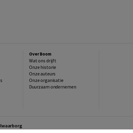
Over Boom
Wat ons drijft
Onze historie
Onze auteurs
es
Onze organisatie
Duurzaam ondernemen
kelwaarborg