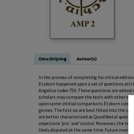
Omschrijving
Auteur(s)
In the process of completing his critical edition 
Etzkorn happened upon a set of questions attri
Angelica codex 750. These questions are edited 
scholars may compare the texts with other wor
upon some intitial comparisons Etzkorn conclud
genres. The first six are best fitted into the c
are better characterized as Quodlibetal questio
objections ‘pro’ and ‘contra’. Moreover, the ten
likely disputed at the same time. Future investi