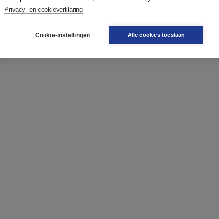
r they have been written by one of Henry’s disciples who
Privacy- en cookieverklaring
ster.
Cookie-instellingen
Alle cookies toestaan