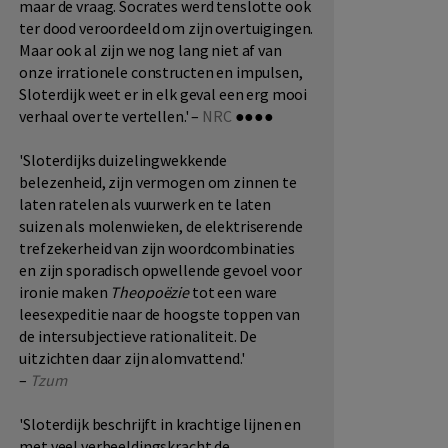
maar de vraag. Socrates werd tenslotte ook
ter dood veroordeeld om zijn overtuigingen.
Maar ook al zijn we nog lang niet af van
onze irrationele constructen en impulsen,
Sloterdijk weet er in elk geval een erg mooi
verhaal over te vertellen.' –
NRC
●●●●
'Sloterdijks duizelingwekkende
belezenheid, zijn vermogen om zinnen te
laten ratelen als vuurwerk en te laten
suizen als molenwieken, de elektriserende
trefzekerheid van zijn woordcombinaties
en zijn sporadisch opwellende gevoel voor
ironie maken
Theopoëzie
tot een ware
leesexpeditie naar de hoogste toppen van
de intersubjectieve rationaliteit. De
uitzichten daar zijn alomvattend.'
–
Tzum
'Sloterdijk beschrijft in krachtige lijnen en
met veel verbeeldingskracht de