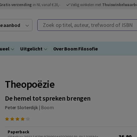
Gratis verzending
in NL vanaf € 20,-
Veilig winkelen met
Thuiswinkelwaarb
Zoek op titel, auteur, trefwoord of ISBN
ele aanbod
ueel
Uitgelicht
Over Boom Filosofie
Theopoëzie
De hemel tot spreken brengen
Peter Sloterdijk
|
Boom
Paperback
36,90