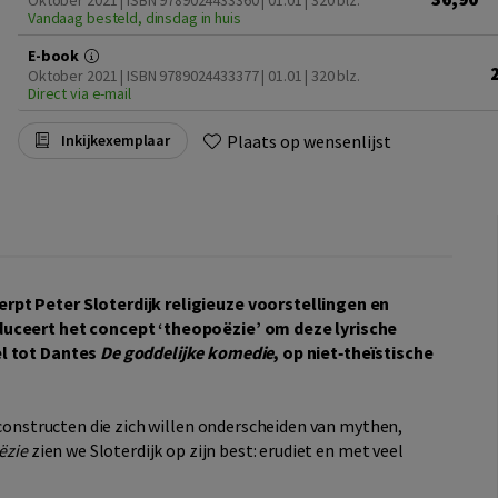
Oktober 2021 | ISBN 9789024433360 | 01.01
| 320 blz.
Vandaag besteld, dinsdag in huis
E-book
Oktober 2021 | ISBN 9789024433377 | 01.01
| 320 blz.
Direct via e-mail
Plaats op wensenlijst
Inkijkexemplaar
pt Peter Sloterdijk religieuze voorstellingen en
oduceert het concept ‘theopoëzie’ om deze lyrische
el tot Dantes
De goddelijke komedie
, op niet‑theïstische
e constructen die zich willen onderscheiden van mythen,
ëzie
zien we Sloterdijk op zijn best: erudiet en met veel