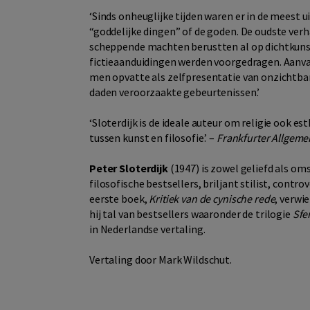
‘Sinds onheuglijke tijden waren er in de meest 
“goddelijke dingen” of de goden. De oudste ver
scheppende machten berustten al op dichtkunst
fictieaanduidingen werden voorgedragen. Aanvank
men opvatte als zelfpresentatie van onzichtba
daden veroorzaakte gebeurtenissen.’
‘Sloterdijk is de ideale auteur om religie ook e
tussen kunst en filosofie.’ –
Frankfurter Allgeme
Peter Sloterdijk
(1947) is zowel geliefd als oms
filosofische bestsellers, briljant stilist, contr
eerste boek,
Kritiek van de cynische rede
, verwi
hij tal van bestsellers waaronder de trilogie
Sfe
in Nederlandse vertaling.
Vertaling door Mark Wildschut.