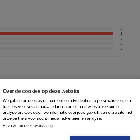
0
1
0
0
0
IE van Peter Sloterdijk en inmiddels aangeland in
Over de cookies op deze website
is geen sinecure... Zoals ik van Sloterdijk sinds zi...
Lees meer
We gebruiken cookies om content en advertenties te personaliseren, om
functies voor social media te bieden en om ons websiteverkeer te
analyseren. Ook delen we informatie over jouw gebruik van onze site met
onze partners voor social media, adverteren en analyse.
Privacy- en cookieverklaring