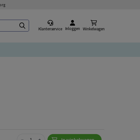
org
Inloggen
Klantenservice
Winkelwagen
Quantity
−
+
In winkelwagen