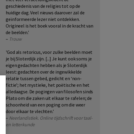
geschiedenis van de religies tot op de
huidige dag. Veel nieuws daarover zal de
geïnformeerde lezer niet ontdekken.
Origineel is het boek vooral in de kracht van
de beelden.'
–
Trouw
'God als retoricus, voor zulke beelden moet
je bij Sloterdijk zijn. [...] Je kunt ook soms je
eigen gedachten hebben als je Sloterdijk
leest: gedachten over de ingewikkelde
relatie tussen gebed, gedicht en ‘non-
fictie’; het mystieke, het poëtische en het
alledaagse. De pogingen van filosofen sinds
Plato om die zaken uit elkaar te rafelen; de
schoonheid van een poging om die weer
door elkaar te vlechten.'
–
Neerlandistiek. Online tijdschrift voor taal-
en letterkunde