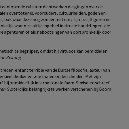
uiteenlopende culturen dichtwerken die gingen over de
halen over totems, voorouders, cultuurhelden, goden en
, ook waar deze nog zonder metrum, rijm, stijlfiguren en
elijk waren ze altijd ingebed in rituele handelingen, die
re agenturen of als nabootsingen van oorspronkelijk door
sthetisch te begrijpen, omdat hij virtuoos kan bemiddelen
ine Zeitung
treden: enfant terrible van de Duitse filosofie, auteur van
oversieel denker en vele malen onderscheiden. Met zijn
erf hij onmiddellijk internationale faam. Sindsdien schreef
ren
. Sloterdijks belangrijkste werken verschenen bij Boom