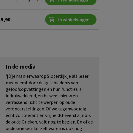
29,90
In winkelwagen
In de media
'[D]e manier waarop Sloterdijk je als lezer
meeneemt door de geschiedenis van
geloofsopvattingen en hun functies is
indrukwekkend, en hij weet nieuw en
verrassend licht te werpen op oude
veronderstellingen. Of we tegenwoordig
écht zo tolerant en vrijheidslievend zijn als
de oude Grieken, valt nog te bezien. En of de
oude Grieken dat zelf waren is ook nog