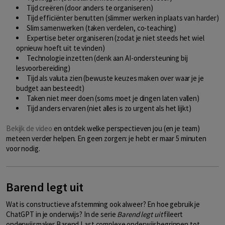
Tijd creëren (door anders te organiseren)
Tijd efficiënter benutten (slimmer werken in plaats van harder)
Slim samenwerken (taken verdelen, co-teaching)
Expertise beter organiseren (zodat je niet steeds het wiel
opnieuw hoeft uit te vinden)
Technologie inzetten (denk aan AI-ondersteuning bij
lesvoorbereiding)
Tijd als valuta zien (bewuste keuzes maken over waar je je
budget aan besteedt)
Taken niet meer doen (soms moet je dingen laten vallen)
Tijd anders ervaren (niet alles is zo urgent als het lijkt)
Bekijk de video
en ontdek welke perspectieven jou (en je team)
meteen verder helpen. En geen zorgen: je hebt er maar 5 minuten
voor nodig.
Barend legt uit
Wat is constructieve afstemming ook alweer? En hoe gebruik je
ChatGPT in je onderwijs? In de serie
Barend legt uit
fileert
onderwijsmaker Barend Last complexe onderwijsbegrippen tot