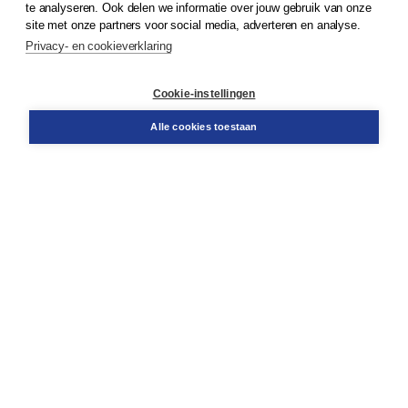
te analyseren. Ook delen we informatie over jouw gebruik van onze
Klantenservice
site met onze partners voor social media, adverteren en analyse.
Service & informatie
Privacy- en cookieverklaring
Contact
Retourneren
Docentenservice
Cookie-instellingen
Snel bestellen
Teamviewer
Alle cookies toestaan
Boom voor jou
Voor de boekhandel
Voor de pers
Publiceren bij Boom
Werken bij Boom & Vacatures
Over Boom
Wat ons drijft
Onze historie
Onze auteurs
Onze organisatie
Duurzaam ondernemen